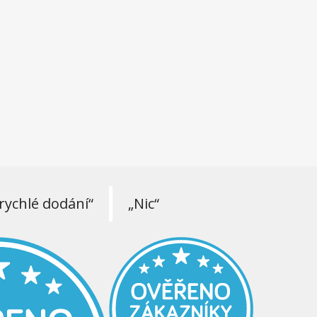
rychlé dodání“
„Nic“