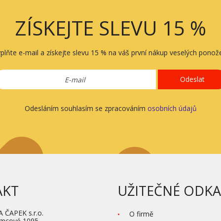
ZÍSKEJTE SLEVU 15 %
plňte e-mail a získejte slevu 15 % na váš první nákup veselých ponož
Odeslat
Odesláním souhlasím se zpracováním
osobních údajů
AKT
UŽITEČNÉ ODKA
ČAPEK s.r.o.
O firmě
ěmcové 1095