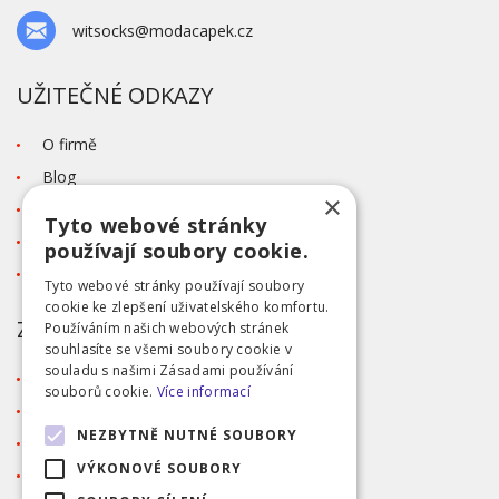
witsocks@modacapek.cz
UŽITEČNÉ ODKAZY
O firmě
Blog
×
Kontakt
Tyto webové stránky
Tabulka velikostí
používají soubory cookie.
Ochrana osobních údajů GDPR
Tyto webové stránky používají soubory
cookie ke zlepšení uživatelského komfortu.
ZÁKAZNICKÝ SERVIS
Používáním našich webových stránek
souhlasíte se všemi soubory cookie v
souladu s našimi Zásadami používání
Obchodní podmínky
souborů cookie.
Více informací
Doprava a platba
NEZBYTNĚ NUTNÉ SOUBORY
Reklamace
VÝKONOVÉ SOUBORY
Přihlášení