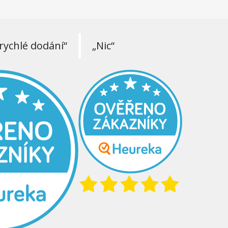
rychlé dodání“
„Nic“