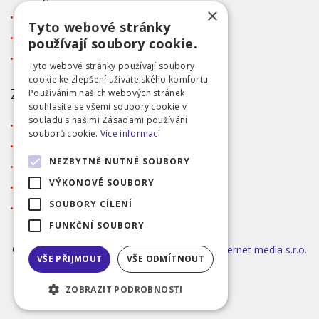
×
Kontakt
Tyto webové stránky
Tabulka velikostí
používají soubory cookie.
Ochrana osobních údajů GDPR
Tyto webové stránky používají soubory
cookie ke zlepšení uživatelského komfortu.
ZÁKAZNICKÝ SERVIS
Používáním našich webových stránek
souhlasíte se všemi soubory cookie v
souladu s našimi Zásadami používání
Obchodní podmínky
souborů cookie.
Více informací
Doprava a platba
NEZBYTNĚ NUTNÉ SOUBORY
Reklamace
VÝKONOVÉ SOUBORY
Přihlášení
SOUBORY CÍLENÍ
Registrace
FUNKČNÍ SOUBORY
©2026 MODA ČAPEK s.r.o. Made by
INIZIO Internet media s.r.o.
VŠE PŘIJMOUT
VŠE ODMÍTNOUT
|
nastavení cookies
ZOBRAZIT PODROBNOSTI