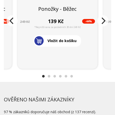
žec
Ponožky - Běžec
139 Kč
-43%
-44%
249 Kč
599 K
*Nejnižší cena za posledních 30 dní 249 Kč
Vložit do košíku
OVĚŘENO NAŠIMI ZÁKAZNÍKY
97 % zákazníků doporučuje náš obchod (z 137 recenzí).