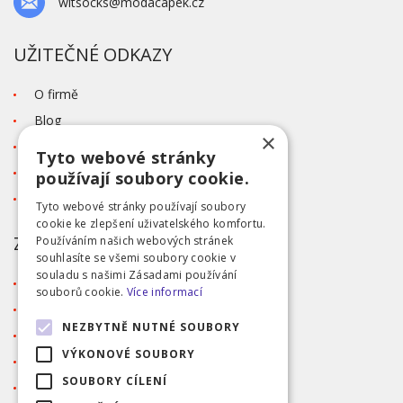
witsocks@modacapek.cz
UŽITEČNÉ ODKAZY
O firmě
Blog
×
Kontakt
Tyto webové stránky
Tabulka velikostí
používají soubory cookie.
Ochrana osobních údajů GDPR
Tyto webové stránky používají soubory
cookie ke zlepšení uživatelského komfortu.
ZÁKAZNICKÝ SERVIS
Používáním našich webových stránek
souhlasíte se všemi soubory cookie v
souladu s našimi Zásadami používání
Obchodní podmínky
souborů cookie.
Více informací
Doprava a platba
NEZBYTNĚ NUTNÉ SOUBORY
Reklamace
VÝKONOVÉ SOUBORY
Přihlášení
SOUBORY CÍLENÍ
Registrace