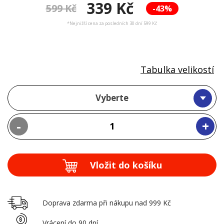
339 Kč
599 Kč
-43%
*Nejnižší cena za posledních 30 dní 599 Kč
Tabulka velikostí
Vyberte
-
+
Vložit do košíku
Doprava zdarma při nákupu nad 999 Kč
Vrácení do 90 dní