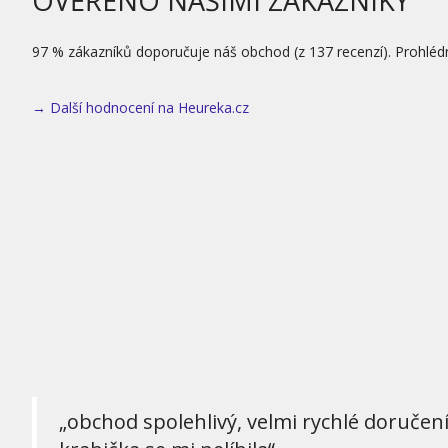
OVĚŘENO NAŠIMI ZÁKAZNÍKY
97 % zákazníků doporučuje náš obchod (z 137 recenzí). Prohléd
→ Další hodnocení na Heureka.cz
„obchod spolehlivý, velmi rychlé doručen