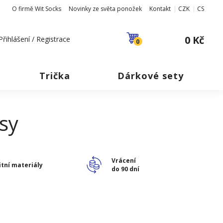
O firmě Wit Socks
Novinky ze světa ponožek
Kontakt
CZK
CS
0 Kč
Přihlášení / Registrace
0
Trička
Dárkové sety
sy
Vrácení
itní materiály
do 90 dní