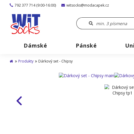
792 377 714 (9:00-16:00)
witsocks@modacapek.cz
Dámské
Pánské
Un
Produkty
Dárkový set - Chipsy