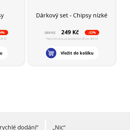
sy
Dárkový set - Chipsy nízké
249 Kč
44%
-32%
369 Kč
249 Kč
*Nejnižší cena za posledních 30 dní 369 Kč
ku
Vložit do košíku
rychlé dodání“
„Nic“