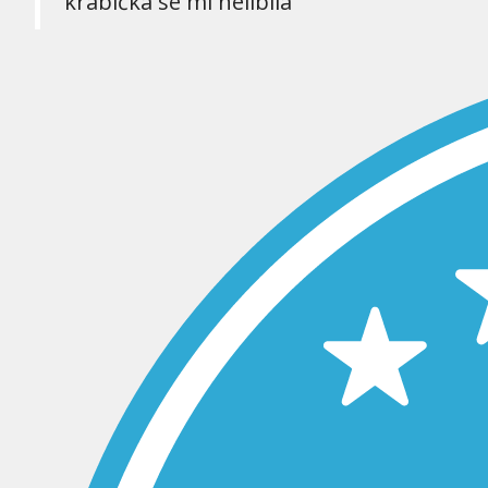
krabička se mi nelíbila“