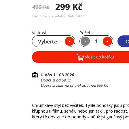
299 Kč
499 Kč
*Nejnižší cena za posledních 30 dní 499 Kč
Velikost
Počet ks:
Vyberte
Tab
-
+
Vložit do košíku
U Vás 11.08.2026
Doprava od 69 Kč
Doprava zdarma při nákupu nad 999 Kč
Chrumkavý styl bez výčitek. Tyhle ponožky jsou pro 
křupnou u filmu, seriálu nebo jen tak… pro radost. 
který tě dostane do pohody – ať už jsi gaučový pov