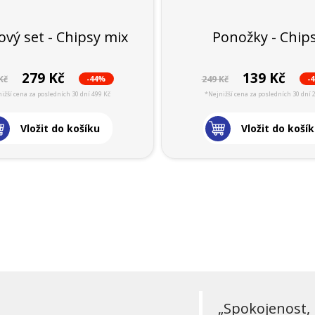
vý set - Chipsy mix
Ponožky - Chip
279 Kč
139 Kč
-44%
-
Kč
249 Kč
ižší cena za posledních 30 dní 499 Kč
*Nejnižší cena za posledních 30 dní 
Vložit do košíku
Vložit do koší
„Spokojenost, 