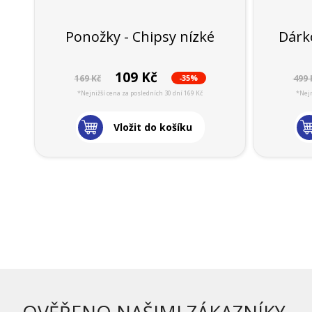
Ponožky - Chipsy nízké
Dárko
109 Kč
-35%
169 Kč
499 
*Nejnižší cena za posledních 30 dní 169 Kč
*Nejn
Vložit do košíku