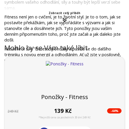
symbolem vašeho odhodlání, síly a touhy být lepší verzí sebe 
sama.
Zobrazit celý příběh
Fitness není jen o cvičení, je to životní styl. Je to o tom, jak se 
postavíte překážkám, jak se vypořádáte s výzvami a jak si 
stanovíte cíle a dosáhnete jich. Tyto ponožky jsou vaším 
denním připomenutím toho, proč jste začali a jak daleko jste 
došli.
Mohlo by se Vám také líbit
Nasaďte si své "Fitness" ponožky a pusťte se do dalšího 
tréninku s novou energií a odhodláním. Ať už jste v posilovně, 
na józe nebo běháte v parku, tyto ponožky vás podpoří na 
každém kroku vaší fitness cesty a připomenou vám, proč 
děláte to, co děláte.
Ponožky - Fitness
139 Kč
-44%
249 Kč
*Nejnižší cena za posledních 30 dní 249 Kč