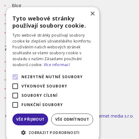
Blog
×
Kontakt
Tyto webové stránky
Tabulka velikostí
používají soubory cookie.
Ochrana osobních údajů GDPR
Tyto webové stránky používají soubory
cookie ke zlepšení uživatelského komfortu.
ZÁKAZNICKÝ SERVIS
Používáním našich webových stránek
souhlasíte se všemi soubory cookie v
souladu s našimi Zásadami používání
Obchodní podmínky
souborů cookie.
Více informací
Doprava a platba
NEZBYTNĚ NUTNÉ SOUBORY
Reklamace
VÝKONOVÉ SOUBORY
Přihlášení
SOUBORY CÍLENÍ
Registrace
FUNKČNÍ SOUBORY
©2026 MODA ČAPEK s.r.o. Made by
INIZIO Internet media s.r.o.
VŠE PŘIJMOUT
VŠE ODMÍTNOUT
|
nastavení cookies
ZOBRAZIT PODROBNOSTI