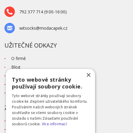
792 377 714 (9:00-16:00)
witsocks@modacapek.cz
UŽITEČNÉ ODKAZY
O firmě
Blog
×
Kontakt
Tyto webové stránky
Tabulka velikostí
používají soubory cookie.
Ochrana osobních údajů GDPR
Tyto webové stránky používají soubory
cookie ke zlepšení uživatelského komfortu.
ZÁKAZNICKÝ SERVIS
Používáním našich webových stránek
souhlasíte se všemi soubory cookie v
souladu s našimi Zásadami používání
Obchodní podmínky
souborů cookie.
Více informací
Doprava a platba