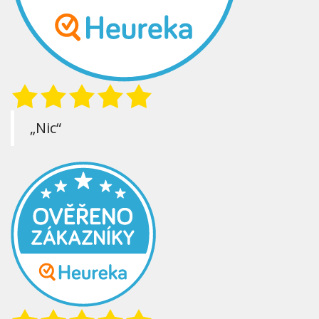
„Nic“