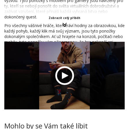
výzvou. Tyto ponožky s motivem pro gamery jsou navrženy pro
ty, kteří se nebojí ponořit do světa virtuálních dobrodružství a
zažívat vzrušení, které přináší každá vyhraná bitva nebo
dokončený quest.
Zobrazit celý příběh
Pro všechny vášnivé hráče, kteří tráví hodiny za obrazovkou, kde
každý pohyb, každý klik má svůj význam, jsou tyto ponožky
dokonalým společníkem. Ať už hrajete na konzoli, počítači nebo
mobilu, tyto ponožky vám připomenou, že hra nekončí ani
tehdy, když se zvednete ze židle – pokračuje v každém kroku,
který uděláte.
Nasaďte si tyto gamer ponožky a buďte připraveni na jakoukoliv
herní výzvu, která před vámi stojí. Ať už jste uprostřed intenzivní
bitvy nebo si užíváte relaxační RPG, tyto ponožky vás udrží v
pohodlí a stylu, který odpovídá vašemu hernímu tempu.
Mohlo by se Vám také líbit