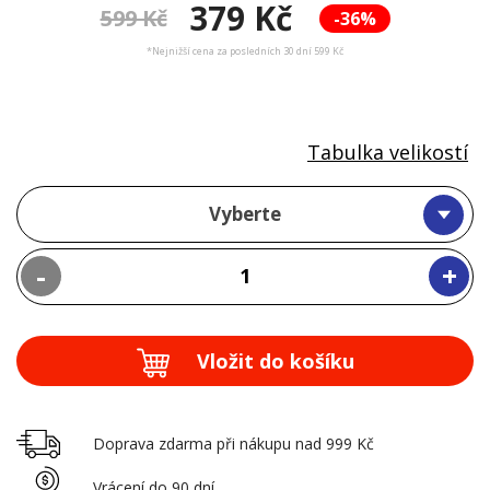
379 Kč
599 Kč
-36%
*Nejnižší cena za posledních 30 dní 599 Kč
Tabulka velikostí
Vyberte
-
+
Vložit do košíku
Doprava zdarma při nákupu nad 999 Kč
Vrácení do 90 dní