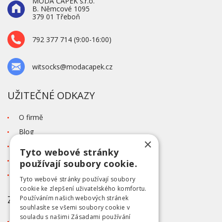
MODA ČAPEK s.r.o.
B. Němcové 1095
379 01 Třeboň
792 377 714 (9:00-16:00)
witsocks@modacapek.cz
UŽITEČNÉ ODKAZY
O firmě
Blog
×
Kontakt
Tyto webové stránky
Tabulka velikostí
používají soubory cookie.
Ochrana osobních údajů GDPR
Tyto webové stránky používají soubory
cookie ke zlepšení uživatelského komfortu.
ZÁKAZNICKÝ SERVIS
Používáním našich webových stránek
souhlasíte se všemi soubory cookie v
souladu s našimi Zásadami používání
Obchodní podmínky