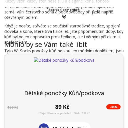
Každý vzor, každý steh nese sílu a eleganci koně, tohoto
věrného společníka. Připomínají zvuk kopyt bouchajících do
Zobrazit celý příběh
země, vůni čerstvého sena a pocit svobody při jízdě napříč
otevřeným polem.
Když je nosíte, stáváte se součástí starodávné tradice, spojení
člověka a koně, které trvá tisíce let. Jste připomenutím doby, kdy
kůň byl nejen dopravním prostředkem, ale i věrným přítelem a
společníkem.
Mohlo by se Vám také líbit
Tyto WitSocks ponožky Kůň nejsou jen módním doplňkem, jsou
symbolem svobody, dobrodružství a nerozlučného pouta mezi
člověkem a koněm.
Dětské ponožky Kůň/podkova
89 Kč
-44%
159 Kč
*Nejnižší cena za posledních 30 dní 159 Kč