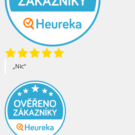
„Nic“