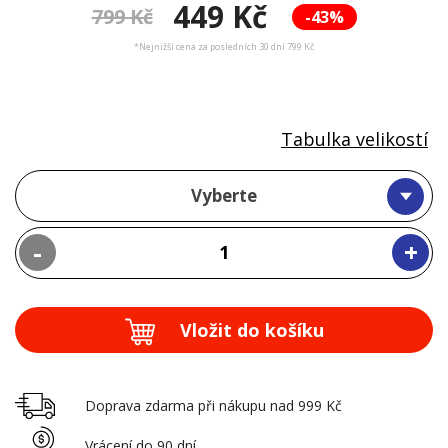
449 Kč
799 Kč
-43%
*Nejnižší cena za posledních 30 dní 799 Kč
Tabulka velikostí
Vyberte
-
+
Vložit do košíku
Doprava zdarma při nákupu nad 999 Kč
Vrácení do 90 dní