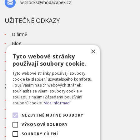
witsocks@modacapek.cz
UŽITEČNÉ ODKAZY
O firmě
Blog
×
Kontakt
Tyto webové stránky
Tabulka velikostí
používají soubory cookie.
Ochrana osobních údajů GDPR
Tyto webové stránky používají soubory
cookie ke zlepšení uživatelského komfortu.
ZÁKAZNICKÝ SERVIS
Používáním našich webových stránek
souhlasíte se všemi soubory cookie v
souladu s našimi Zásadami používání
Obchodní podmínky
souborů cookie.
Více informací
Doprava a platba
NEZBYTNĚ NUTNÉ SOUBORY
Reklamace
VÝKONOVÉ SOUBORY
Přihlášení
SOUBORY CÍLENÍ
Registrace