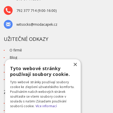
792 377 714 (9:00-16:00)
witsocks@modacapek.cz
UŽITEČNÉ ODKAZY
O firmě
Blog
×
Kontakt
Tyto webové stránky
Tabulka velikostí
používají soubory cookie.
Ochrana osobních údajů GDPR
Tyto webové stránky používají soubory
cookie ke zlepšení uživatelského komfortu.
ZÁKAZNICKÝ SERVIS
Používáním našich webových stránek
souhlasíte se všemi soubory cookie v
souladu s našimi Zásadami používání
Obchodní podmínky
souborů cookie.
Více informací
Doprava a platba