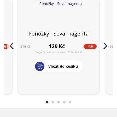
Ponožky - Sova magenta
129 Kč
-44%
-48%
249 Kč
169 K
*Nejnižší cena za posledních 30 dní 249 Kč
Vložit do košíku