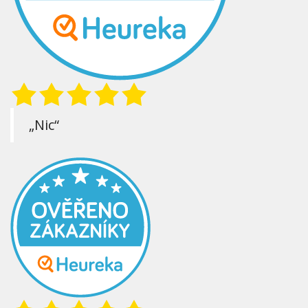
„Nic“