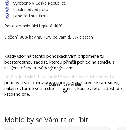
Vyrobeno v České Republice
Ideální odvod potu
Jsme rodinná firma
Perte v maximální teplotě 40°C
Složení: 80% bavlna, 15% polyamid, 5% elastan.
Každý vzor na těchto ponožkách vám připomene tu 
bezstarostnou radost, kterou přináší pohled na sovičku s 
velkýma očima a zvědavým výrazem.
Když si je navlečete, okamžitě vás obklopí pocit radosti a 
pohody. Tyto ponožky jsou pro všechny, kteří se rádi smějí, 
Zobrazit celý příběh
milují roztomilé věci a chtějí si přinést kousek této radosti do 
každého dne.
Mohlo by se Vám také líbit