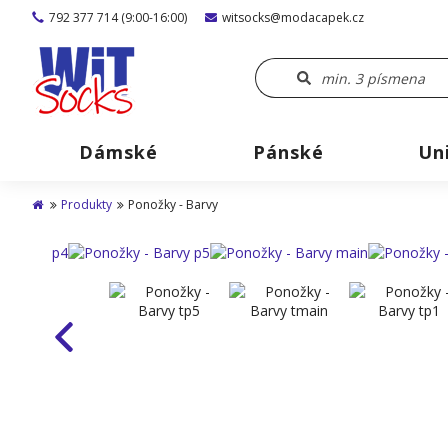
792 377 714 (9:00-16:00)
witsocks@modacapek.cz
Dámské
Pánské
Un
Produkty
Ponožky - Barvy