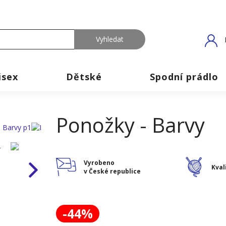
isex
Dětské
Spodní prádlo
Ponožky - Barvy
Vyrobeno
Kval
v České republice
-44%