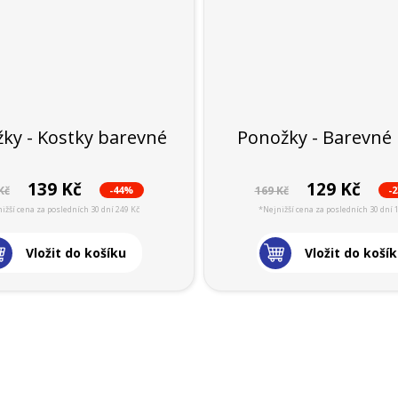
ky - Kostky barevné
Ponožky - Barevné 
139 Kč
129 Kč
-44%
-
Kč
169 Kč
ižší cena za posledních 30 dní 249 Kč
*Nejnižší cena za posledních 30 dní 
Vložit do košíku
Vložit do koší