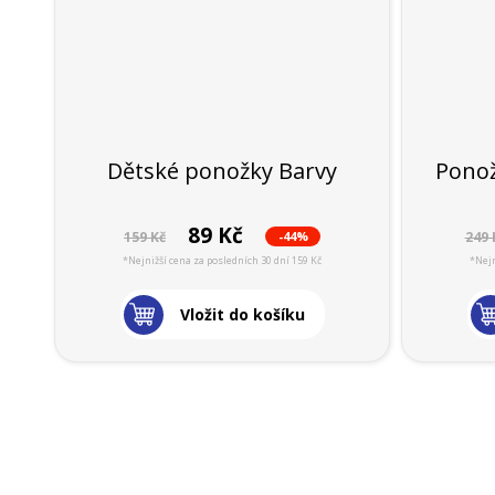
Dětské ponožky Barvy
Ponož
89 Kč
-44%
159 Kč
249 
*Nejnižší cena za posledních 30 dní 159 Kč
*Nejn
Vložit do košíku