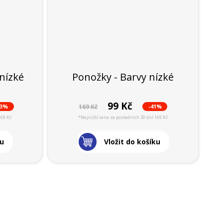
nízké
Ponožky - Barvy nízké
99 Kč
23%
-41%
169 Kč
169 Kč
*Nejnižší cena za posledních 30 dní 169 Kč
ku
Vložit do košíku