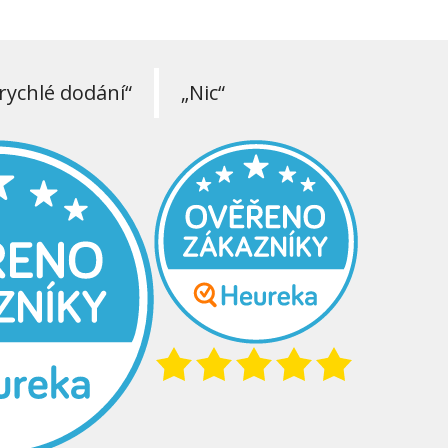
rychlé dodání“
„Nic“