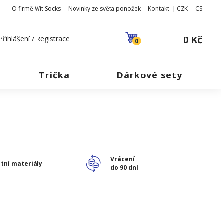
O firmě Wit Socks
Novinky ze světa ponožek
Kontakt
CZK
CS
0 Kč
Přihlášení / Registrace
0
Trička
Dárkové sety
Vrácení
itní materiály
do 90 dní