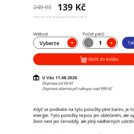
139 Kč
249 Kč
*Nejnižší cena za posledních 30 dní 249 Kč
Velikost
Počet párů:
Vyberte
Tab
-
+
Vložit do košíku
U Vás 11.08.2026
Doprava od 69 Kč
Doprava zdarma při nákupu nad 999 Kč
Když se podíváte na tyto ponožky plné barev, je to
energie. Tyto ponožky nejsou jen oblečením, ale vyjá
život není jen černobílý, ale plný nádherných odstí