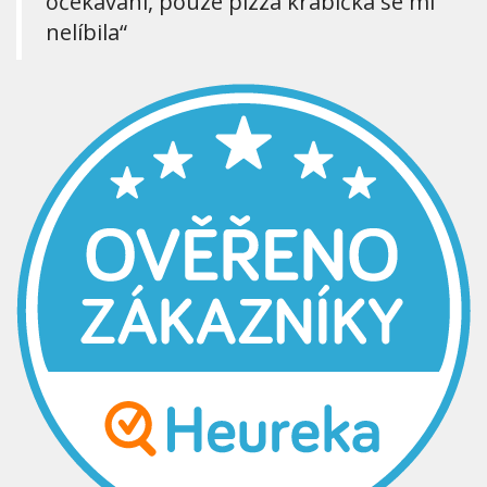
očekávání, pouze pizza krabička se mi
nelíbila“