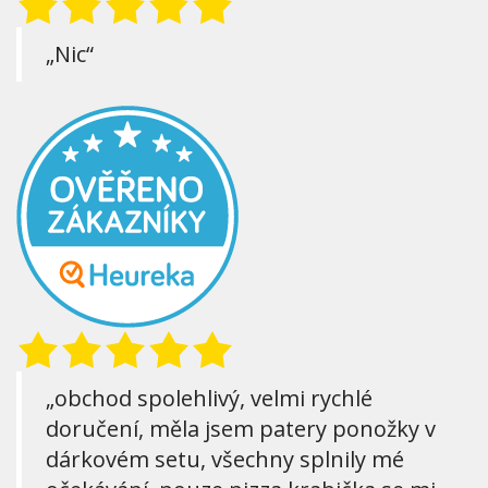
„Nic“
„obchod spolehlivý, velmi rychlé
doručení, měla jsem patery ponožky v
dárkovém setu, všechny splnily mé