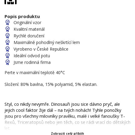
Popis produktu
Originální vzor
Kvalitní materiál
Rychlé doručení
Maximálně pohodlný neškrtící lem
Vyrobeno v České Republice
Ideální odvod potu
Jsme rodinná firma
Perte v maximální teplotě 40°C
Složení: 80% bavlna, 15% polyamid, 5% elastan.
Styl, co nikdy nevymře. Dinosauři jsou sice dávno pryč, ale 
jejich cool faktor žije dál – na tvých nohách! Tyhle ponožky 
jsou pro všechny milovníky pravěku, malé i velké fanoušky T-
Rexů, Triceratopsů nebo jen těch, co se rádi vrací do dětských 
let.
Zobrazit celý příběh