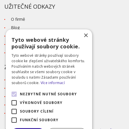
UŽITEČNÉ ODKAZY
O firmě
Blog
×
Kontakt
Tyto webové stránky
Tabulka velikostí
používají soubory cookie.
Ochrana osobních údajů GDPR
Tyto webové stránky používají soubory
cookie ke zlepšení uživatelského komfortu.
ZÁKAZNICKÝ SERVIS
Používáním našich webových stránek
souhlasíte se všemi soubory cookie v
souladu s našimi Zásadami používání
Obchodní podmínky
souborů cookie.
Více informací
Doprava a platba
NEZBYTNĚ NUTNÉ SOUBORY
Reklamace
VÝKONOVÉ SOUBORY
Přihlášení
SOUBORY CÍLENÍ
Registrace
FUNKČNÍ SOUBORY