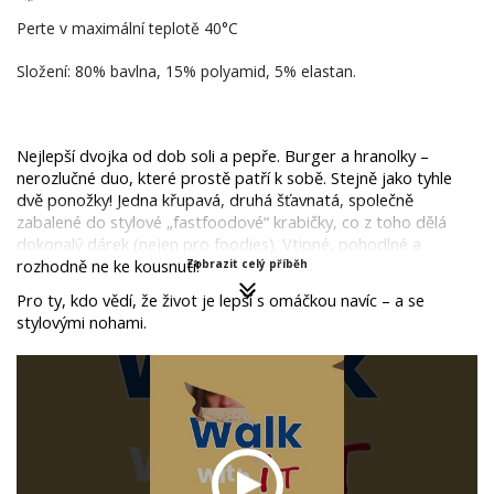
Perte v maximální teplotě 40°C
Složení: 80% bavlna, 15% polyamid, 5% elastan.
Nejlepší dvojka od dob soli a pepře. Burger a hranolky – 
nerozlučné duo, které prostě patří k sobě. Stejně jako tyhle 
dvě ponožky! Jedna křupavá, druhá šťavnatá, společně 
zabalené do stylové „fastfoodové“ krabičky, co z toho dělá 
dokonalý dárek (nejen pro foodies). Vtipné, pohodlné a 
rozhodně ne ke kousnutí!
Zobrazit celý příběh
Pro ty, kdo vědí, že život je lepší s omáčkou navíc – a se 
stylovými nohami. 