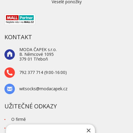
Veselé ponožky
KONTAKT
MODA ČAPEK s.r.o.
B. Němcové 1095
379 01 Třeboň
792 377 714 (9:00-16:00)
witsocks@modacapek.cz
UŽITEČNÉ ODKAZY
O firmě
Blog
×