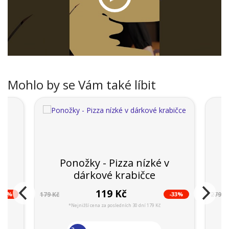
Mohlo by se Vám také líbit
Ponožky - Pizza nízké v
dárkové krabičce
119 Kč
-33%
-33%
179 Kč
279 K
*Nejnižší cena za posledních 30 dní 179 Kč