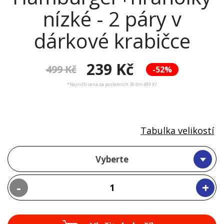
nízké - 2 páry v
dárkové krabičce
239 Kč
499 Kč
-52%
*Nejnižší cena za posledních 30 dní 499 Kč
Tabulka velikostí
Vyberte
-
+