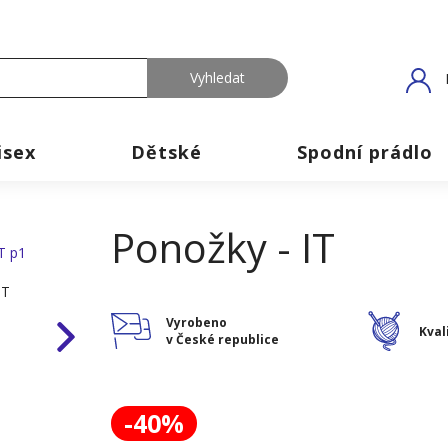
isex
Dětské
Spodní prádlo
Ponožky - IT
Vyrobeno
Kval
v České republice
-40%