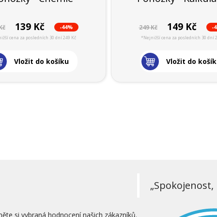
139 Kč
149 Kč
-44%
-
Kč
249 Kč
ižší cena za posledních 30 dní 249 Kč
*Nejnižší cena za posledních 30 dní 
Vložit do košíku
Vložit do koší
„Spokojenost, 
něte si vybraná hodnocení našich zákazníků.