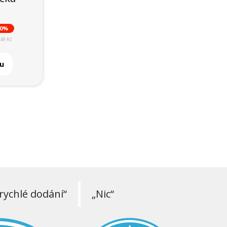
40%
249 Kč
ku
rychlé dodání“
„Nic“