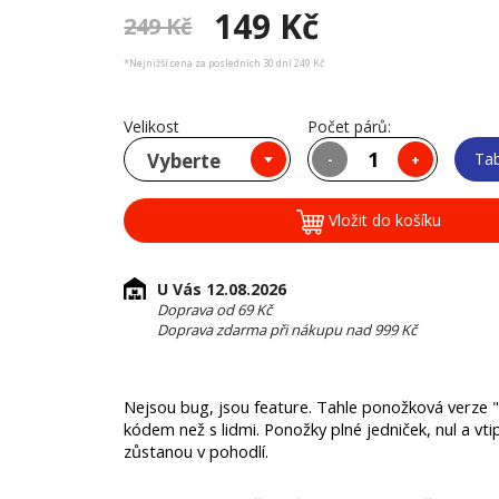
149 Kč
249 Kč
*Nejnižší cena za posledních 30 dní 249 Kč
Velikost
Počet párů:
Vyberte
Tab
-
+
Vložit do košíku
U Vás 12.08.2026
Doprava od 69 Kč
Doprava zdarma při nákupu nad 999 Kč
Nejsou bug, jsou feature. Tahle ponožková verze "h
kódem než s lidmi. Ponožky plné jedniček, nul a vti
zůstanou v pohodlí.