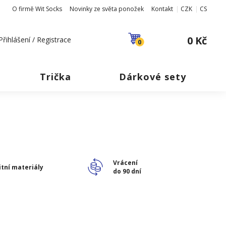
O firmě Wit Socks
Novinky ze světa ponožek
Kontakt
CZK
CS
0 Kč
Přihlášení / Registrace
0
Trička
Dárkové sety
Vrácení
itní materiály
do 90 dní