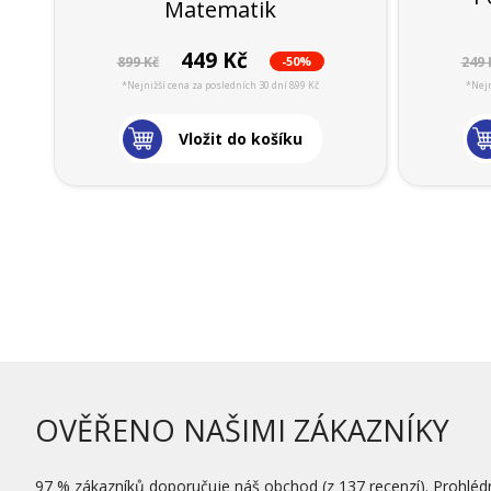
Matematik
449 Kč
-50%
899 Kč
249 
*Nejnižší cena za posledních 30 dní 899 Kč
*Nejn
Vložit do košíku
OVĚŘENO NAŠIMI ZÁKAZNÍKY
97 % zákazníků doporučuje náš obchod (z 137 recenzí). Prohléd