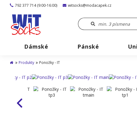
792 377 714 (9:00-16:00)
witsocks@modacapek.cz
Dámské
Pánské
Un
Produkty
Ponožky - IT