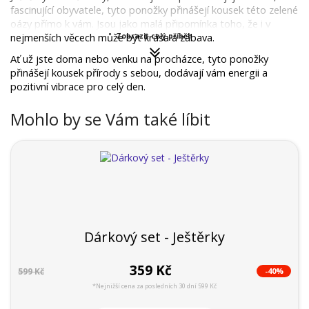
fascinující obyvatele, tyto ponožky přinášejí kousek této zelené 
oázy přímo k vám. Jsou jako malá připomínka toho, že i v 
nejmenších věcech může být krása a zábava.
Zobrazit celý příběh
Ať už jste doma nebo venku na procházce, tyto ponožky 
přinášejí kousek přírody s sebou, dodávají vám energii a 
pozitivní vibrace pro celý den.
Mohlo by se Vám také líbit
Dárkový set - Ještěrky
359 Kč
-40%
599 Kč
*Nejnižší cena za posledních 30 dní 599 Kč