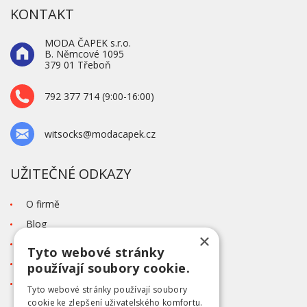
KONTAKT
MODA ČAPEK s.r.o.
B. Němcové 1095
379 01 Třeboň
792 377 714 (9:00-16:00)
witsocks@modacapek.cz
UŽITEČNÉ ODKAZY
O firmě
Blog
×
Kontakt
Tyto webové stránky
Tabulka velikostí
používají soubory cookie.
Ochrana osobních údajů GDPR
Tyto webové stránky používají soubory
cookie ke zlepšení uživatelského komfortu.