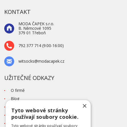
KONTAKT
MODA ČAPEK s.r.o.
B. Němcové 1095
379 01 Třeboň
792 377 714 (9:00-16:00)
witsocks@modacapek.cz
UŽITEČNÉ ODKAZY
O firmě
Blog
×
Kontakt
Tyto webové stránky
Tabulka velikostí
používají soubory cookie.
Ochrana osobních údajů GDPR
Tyto webové stránky používají soubory