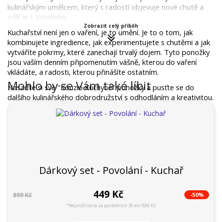
kulinářským umělcem, který s radostí objevuje nové chutě a 
sdílí je s ostatními.
Zobrazit celý příběh
Kuchařství není jen o vaření, je to umění. Je to o tom, jak 
kombinujete ingredience, jak experimentujete s chutěmi a jak 
vytváříte pokrmy, které zanechají trvalý dojem. Tyto ponožky 
jsou vaším denním připomenutím vášně, kterou do vaření 
vkládáte, a radosti, kterou přinášíte ostatním.
Mohlo by se Vám také líbit
Nasaďte si své "Kouzlo Kuchyně" ponožky a pusťte se do 
dalšího kulinářského dobrodružství s odhodláním a kreativitou. 
Ať už jste doma, v restauraci nebo na kulinářském kurzu, tyto 
ponožky vás inspirují k tomu, abyste objevovali nové chutě a 
sdíleli svou vášeň s ostatními.
Dárkový set - Povolání - Kuchař
449 Kč
-50%
899 Kč
*Nejnižší cena za posledních 30 dní 899 Kč