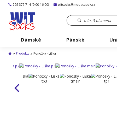
792 377 714 (9:00-16:00)
witsocks@modacapek.cz
Dámské
Pánské
Un
Produkty
Ponožky - Liška