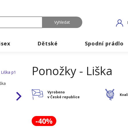
isex
Dětské
Spodní prádlo
Ponožky - Liška
Vyrobeno
Kval
v České republice
-40%