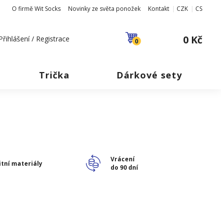
O firmě Wit Socks
Novinky ze světa ponožek
Kontakt
CZK
CS
0 Kč
Přihlášení / Registrace
0
Trička
Dárkové sety
Vrácení
itní materiály
do 90 dní