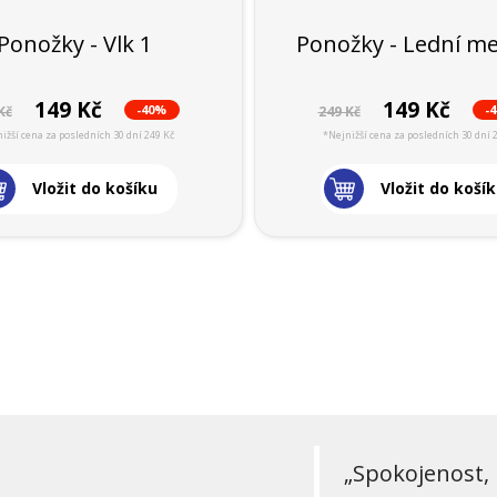
Ponožky - Vlk 1
Ponožky - Lední m
149 Kč
149 Kč
-40%
-
Kč
249 Kč
ižší cena za posledních 30 dní 249 Kč
*Nejnižší cena za posledních 30 dní 
Vložit do košíku
Vložit do koší
„Spokojenost, 