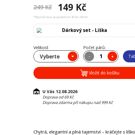
149 Kč
249 Kč
*Nejnižší cena za posledních 30 dní 249 Kč
Dárkový set - Liška
Velikost
Počet párů:
Vyberte
Tab
-
+
Vložit do košíku
U Vás 12.08.2026
Doprava od 69 Kč
Doprava zdarma při nákupu nad 999 Kč
Chytrá, elegantní a plná tajemství – kráčejte s liš