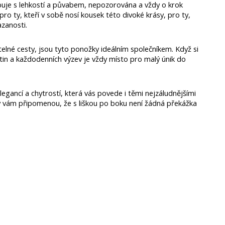
je s lehkostí a půvabem, nepozorována a vždy o krok 
o ty, kteří v sobě nosí kousek této divoké krásy, pro ty, 
azanosti.
atelné cesty, jsou tyto ponožky ideálním společníkem. Když si 
tin a každodenních výzev je vždy místo pro malý únik do 
legancí a chytrostí, která vás povede i těmi nejzáludnějšími 
žky vám připomenou, že s liškou po boku není žádná překážka 