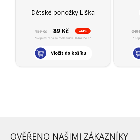
Dětské ponožky Liška
89 Kč
-44%
159 Kč
249 
*Nejnižší cena za posledních 30 dní 159 Kč
*Nejn
Vložit do košíku
OVĚŘENO NAŠIMI ZÁKAZNÍKY