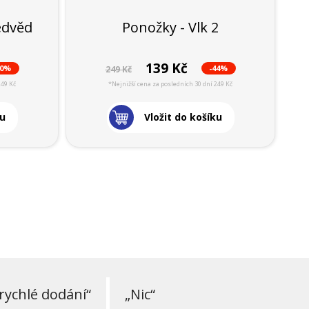
edvěd
Ponožky - Vlk 2
139 Kč
40%
-44%
249 Kč
249 Kč
*Nejnižší cena za posledních 30 dní 249 Kč
ku
Vložit do košíku
rychlé dodání“
„Nic“