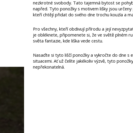
nezkrotné svobody. Tato tajemná bytost se pohybu
napřed. Tyto ponožky s motivem lišky jsou určeny pr
kteří chtějí přidat do svého dne trochu kouzla a m
Pro všechny, kteří obdivují přírodu a její nevyzpyt
je obléknete, připomenete si, že ve světě plném ru
světa fantazie, kde liška vede cestu.
Nasaďte si tyto liščí ponožky a vykročte do dne s e
situacemi. Ať už čelíte jakékoliv výzvě, tyto pono
nepřekonatelná.