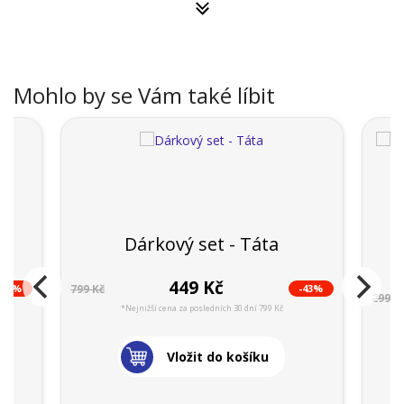
Mohlo by se Vám také líbit
N
Dárkový set - Táta
449 Kč
-43%
-43%
799 Kč
299 K
*Nejnižší cena za posledních 30 dní 799 Kč
Vložit do košíku