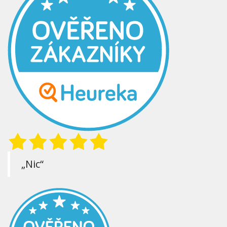
„Nic“