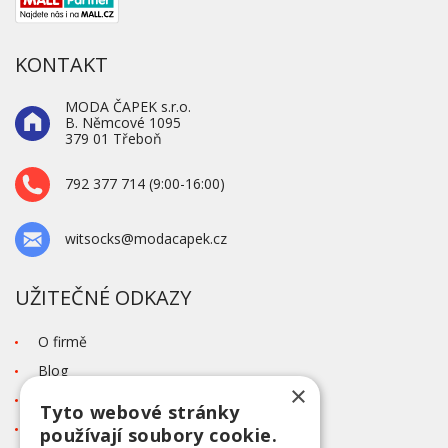
KONTAKT
MODA ČAPEK s.r.o.
B. Němcové 1095
379 01 Třeboň
792 377 714 (9:00-16:00)
witsocks@modacapek.cz
UŽITEČNÉ ODKAZY
O firmě
Blog
×
Kontakt
Tyto webové stránky
Tabulka velikostí
používají soubory cookie.