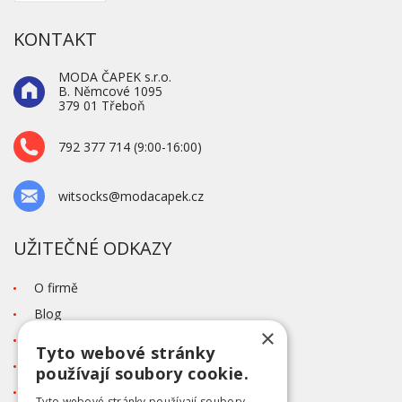
KONTAKT
MODA ČAPEK s.r.o.
B. Němcové 1095
379 01 Třeboň
792 377 714 (9:00-16:00)
witsocks@modacapek.cz
UŽITEČNÉ ODKAZY
O firmě
Blog
×
Kontakt
Tyto webové stránky
Tabulka velikostí
používají soubory cookie.
Ochrana osobních údajů GDPR
Tyto webové stránky používají soubory