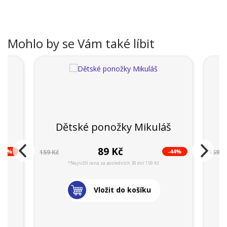
Mohlo by se Vám také líbit
Dětské ponožky Mikuláš
89 Kč
-40%
-44%
159 Kč
159 K
*Nejnižší cena za posledních 30 dní 159 Kč
Vložit do košíku