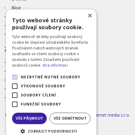
Blog
×
Kontakt
Tyto webové stránky
Tabulka velikostí
používají soubory cookie.
Ochrana osobních údajů GDPR
Tyto webové stránky používají soubory
cookie ke zlepšení uživatelského komfortu.
ZÁKAZNICKÝ SERVIS
Používáním našich webových stránek
souhlasíte se všemi soubory cookie v
souladu s našimi Zásadami používání
Obchodní podmínky
souborů cookie.
Více informací
Doprava a platba
NEZBYTNĚ NUTNÉ SOUBORY
Reklamace
VÝKONOVÉ SOUBORY
Přihlášení
SOUBORY CÍLENÍ
Registrace
FUNKČNÍ SOUBORY
©2026 MODA ČAPEK s.r.o. Made by
INIZIO Internet media s.r.o.
VŠE PŘIJMOUT
VŠE ODMÍTNOUT
|
nastavení cookies
ZOBRAZIT PODROBNOSTI