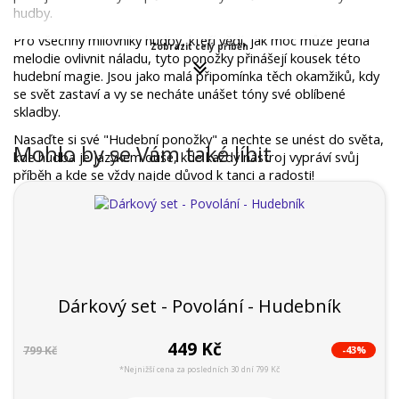
hudby.
Pro všechny milovníky hudby, kteří vědí, jak moc může jedna 
Zobrazit celý příběh
melodie ovlivnit náladu, tyto ponožky přinášejí kousek této 
hudební magie. Jsou jako malá připomínka těch okamžiků, kdy 
se svět zastaví a vy se necháte unášet tóny své oblíbené 
skladby.
Nasaďte si své "Hudební ponožky" a nechte se unést do světa, 
Mohlo by se Vám také líbit
kde hudba je jazykem duše, kde každý nástroj vypráví svůj 
příběh a kde se vždy najde důvod k tanci a radosti!
Dárkový set - Povolání - Hudebník
449 Kč
-43%
799 Kč
*Nejnižší cena za posledních 30 dní 799 Kč