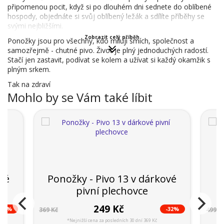
připomenou pocit, když si po dlouhém dni sednete do oblíbené
hospody, objednáte si svůj oblíbený ležák a sdílíte příběhy se
svými nejbližšími.
Zobrazit celý příběh
Ponožky jsou pro všechny, kdo milují smích, společnost a
samozřejmě - chutné pivo. Život je plný jednoduchých radostí.
Stačí jen zastavit, podívat se kolem a užívat si každý okamžik s
plným srkem.
Tak na zdraví
Mohlo by se Vám také líbit
vé
Ponožky - Pivo 13 v dárkové
P
pivní plechovce
249 Kč
-32%
-32%
369 Kč
499 K
*Nejnižší cena za posledních 30 dní 369 Kč