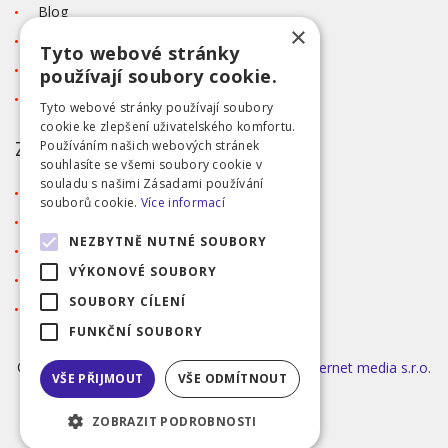
Blog
×
Kontakt
Tyto webové stránky
Tabulka velikostí
používají soubory cookie.
Ochrana osobních údajů GDPR
Tyto webové stránky používají soubory
cookie ke zlepšení uživatelského komfortu.
ZÁKAZNICKÝ SERVIS
Používáním našich webových stránek
souhlasíte se všemi soubory cookie v
souladu s našimi Zásadami používání
Obchodní podmínky
souborů cookie.
Více informací
Doprava a platba
NEZBYTNĚ NUTNÉ SOUBORY
Reklamace
VÝKONOVÉ SOUBORY
Přihlášení
SOUBORY CÍLENÍ
Registrace
FUNKČNÍ SOUBORY
©2026 MODA ČAPEK s.r.o. Made by
INIZIO Internet media s.r.o.
VŠE PŘIJMOUT
VŠE ODMÍTNOUT
|
nastavení cookies
ZOBRAZIT PODROBNOSTI