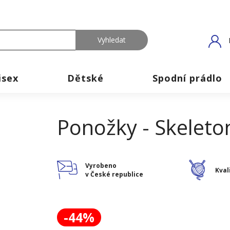
isex
Dětské
Spodní prádlo
Ponožky - Skeleto
Vyrobeno
Kval
v České republice
-44%