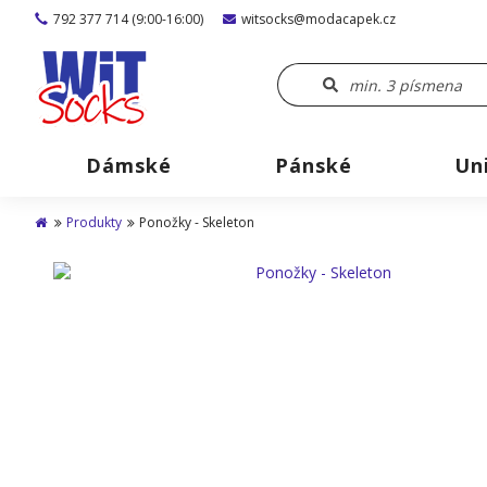
792 377 714 (9:00-16:00)
witsocks@modacapek.cz
Dámské
Pánské
Un
Produkty
Ponožky - Skeleton