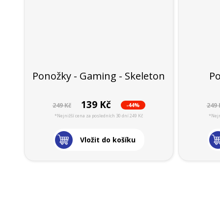
Ponožky - Gaming - Skeleton
Po
139 Kč
-44%
249 Kč
249 
*Nejnižší cena za posledních 30 dní 249 Kč
*Nejn
Vložit do košíku