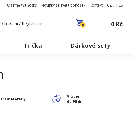
O firmě Wit Socks
Novinky ze světa ponožek
Kontakt
CZK
CS
0 Kč
Přihlášení / Registrace
0
Trička
Dárkové sety
n
Vrácení
itní materiály
do 90 dní