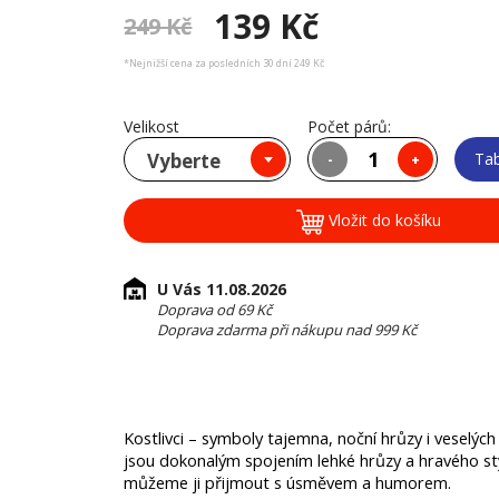
139 Kč
249 Kč
*Nejnižší cena za posledních 30 dní 249 Kč
Velikost
Počet párů:
Vyberte
Tab
-
+
Vložit do košíku
U Vás 11.08.2026
Doprava od 69 Kč
Doprava zdarma při nákupu nad 999 Kč
Kostlivci – symboly tajemna, noční hrůzy i veselý
jsou dokonalým spojením lehké hrůzy a hravého sty
můžeme ji přijmout s úsměvem a humorem.