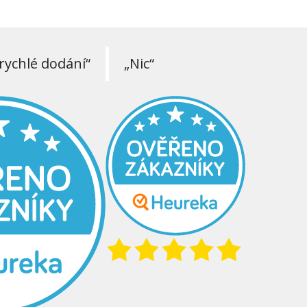
rychlé dodání“
„Nic“