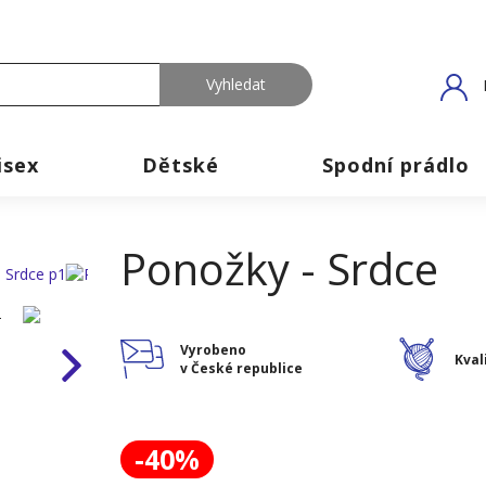
isex
Dětské
Spodní prádlo
Ponožky - Srdce
Vyrobeno
Kval
v České republice
-40%