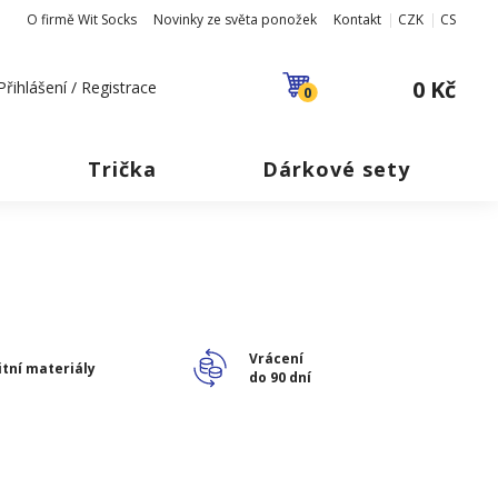
O firmě Wit Socks
Novinky ze světa ponožek
Kontakt
CZK
CS
0 Kč
Přihlášení / Registrace
0
Trička
Dárkové sety
Vrácení
itní materiály
do 90 dní