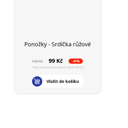
Ponožky - Srdíčka růžové
99 Kč
-41%
169 Kč
*Nejnižší cena za posledních 30 dní 169 Kč
Vložit do košíku