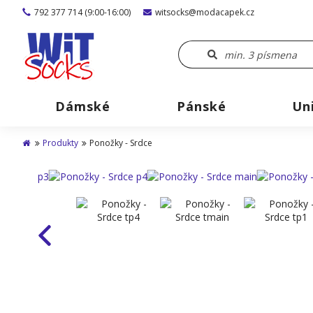
792 377 714 (9:00-16:00)
witsocks@modacapek.cz
Dámské
Pánské
Un
Produkty
Ponožky - Srdce