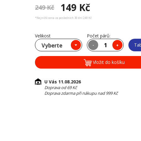
149 Kč
249 Kč
*Nejnižší cena za posledních 30 dní 249 Kč
Velikost
Počet párů:
Vyberte
Tab
-
+
Vložit do košíku
U Vás 11.08.2026
Doprava od 69 Kč
Doprava zdarma při nákupu nad 999 Kč