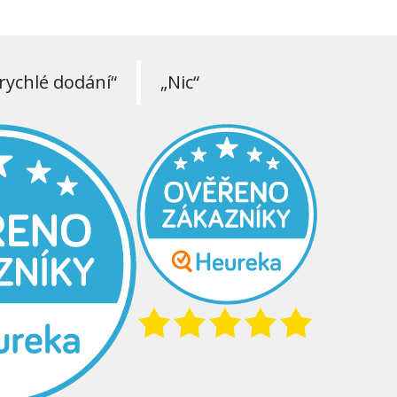
rychlé dodání“
„Nic“