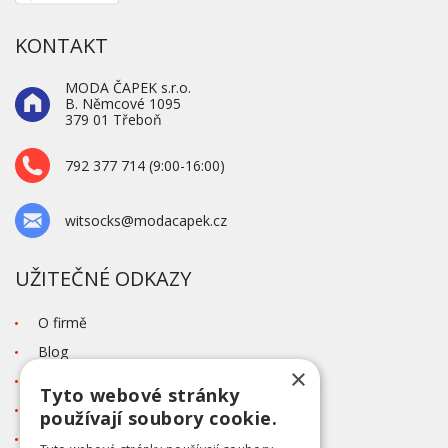
KONTAKT
MODA ČAPEK s.r.o.
B. Němcové 1095
379 01 Třeboň
792 377 714 (9:00-16:00)
witsocks@modacapek.cz
UŽITEČNÉ ODKAZY
O firmě
Blog
×
Kontakt
Tyto webové stránky
Tabulka velikostí
používají soubory cookie.
Ochrana osobních údajů GDPR