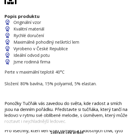
Popis produktu
Originální vzor
Kvalitní materiál
Rychlé doručení
Maximálně pohodlný neškrtící lem
Vyrobeno v České Republice
Ideální odvod potu
Jsme rodinná firma
Perte v maximální teplotě 40°C
Složení: 80% bavlna, 15% polyamid, 5% elastan.
Ponožky Tučňák vás zavedou do světa, kde radost a smích 
jsou na denním pořádku. Představte si tučňáka, který tančí na 
ledovci v rytmu své oblíbené melodie, s úsměvem, který může 
roztavit i nejchladnější ledovec.
Pro všechny, kteří věří v sílu úsměvu a radostných chvil, tyto 
Zobrazit celý příběh