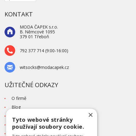
KONTAKT
MODA ČAPEK s.r.o.
B. Němcové 1095
379 01 Třeboň
792 377 714 (9:00-16:00)
witsocks@modacapek.cz
UŽITEČNÉ ODKAZY
O firmě
Blog
×
Kontakt
Tyto webové stránky
Tabulka velikostí
používají soubory cookie.
Ochrana osobních údajů GDPR