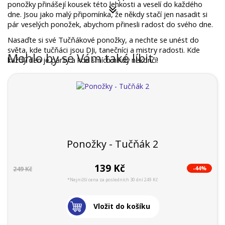
ponožky přinášejí kousek této lehkosti a veselí do každého 
dne. Jsou jako malý připomínka, že někdy stačí jen nasadit si 
pár veselých ponožek, abychom přinesli radost do svého dne.
Nasaďte si své Tučňákové ponožky, a nechte se unést do 
světa, kde tučňáci jsou DJi, tanečníci a mistry radosti. Kde 
Mohlo by se Vám také líbit
každý den je párty a kde smích nikdy nekončí!
Ponožky - Tučňák 2
139 Kč
-44%
249 Kč
*Nejnižší cena za posledních 30 dní 249 Kč
Vložit do košíku