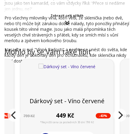
Jsou jako ten kamarád, co vám vždycky říká: 'Přece si nedáme
jen jednu, ne?'
Zobrazit celý příběh
Pro všechny milovníky vína, kteří vědí, že sklenička (nebo dvě,
nebo tři) může být zárukou dobré nálady, tyto ponožky přinášejí
kousek této vínné magie. Jsou jako malá připomínka těch
veselých chvil strávených s přáteli, kdy se smích mísí s vůní
merlotu a zpěvem korkového šroubu.
Nasaďte si své "Vínné Radosti" a nechte se unést do světa, kde
Mohlo by se Vám také líbit
každý den je dokonalý den pro ochutnávku, kde sklenička nikdy
není dost a kde se vždy najde důvod k oslavě!
Dárkový set - Víno červené
449 Kč
-43%
-43%
799 Kč
599 K
*Nejnižší cena za posledních 30 dní 799 Kč