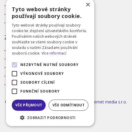
×
Kontakt
Tyto webové stránky
Tabulka velikostí
používají soubory cookie.
Ochrana osobních údajů GDPR
Tyto webové stránky používají soubory
cookie ke zlepšení uživatelského komfortu.
ZÁKAZNICKÝ SERVIS
Používáním našich webových stránek
souhlasíte se všemi soubory cookie v
souladu s našimi Zásadami používání
Obchodní podmínky
souborů cookie.
Více informací
Doprava a platba
NEZBYTNĚ NUTNÉ SOUBORY
Reklamace
VÝKONOVÉ SOUBORY
Přihlášení
SOUBORY CÍLENÍ
Registrace
FUNKČNÍ SOUBORY
©2026 MODA ČAPEK s.r.o. Made by
INIZIO Internet media s.r.o.
VŠE PŘIJMOUT
VŠE ODMÍTNOUT
|
nastavení cookies
ZOBRAZIT PODROBNOSTI