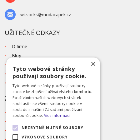
witsocks@modacapek.cz
UŽITEČNÉ ODKAZY
O firmě
Blog
×
Kontakt
Tyto webové stránky
Tabulka velikostí
používají soubory cookie.
Ochrana osobních údajů GDPR
Tyto webové stránky používají soubory
cookie ke zlepšení uživatelského komfortu.
ZÁKAZNICKÝ SERVIS
Používáním našich webových stránek
souhlasíte se všemi soubory cookie v
souladu s našimi Zásadami používání
Obchodní podmínky
souborů cookie.
Více informací
Doprava a platba
NEZBYTNĚ NUTNÉ SOUBORY
Reklamace
VÝKONOVÉ SOUBORY
Přihlášení