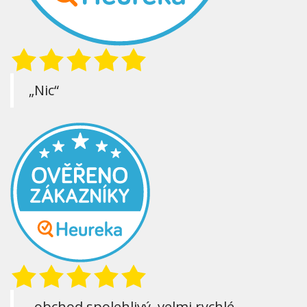
„Nic“
„obchod spolehlivý, velmi rychlé