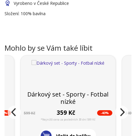
Vyrobeno v České Republice
Složení: 100% bavlna
Mohlo by se Vám také líbit
Dárkový set - Sporty - Fotbal
nízké
359 Kč
-44%
-40%
599 Kč
249 K
*Nejnižší cena za posledních 30 dní 599 Kč
Vložit do košíku