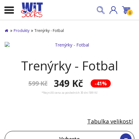
0
Produkty
Trenýrky - Fotbal
Trenýrky - Fotbal
349 Kč
599 Kč
-41%
*Nejnižší cena za posledních 30 dní 599 Kč
Tabulka velikostí