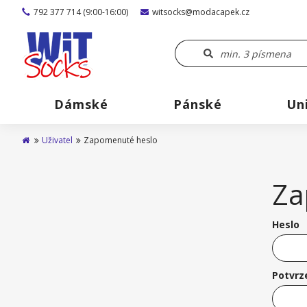
792 377 714 (9:00-16:00)
witsocks@modacapek.cz
Dámské
Pánské
Un
Uživatel
Zapomenuté heslo
Za
Heslo
Potvrz