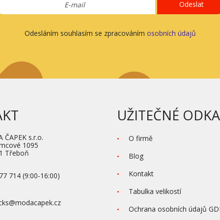
Odeslat
Odesláním souhlasím se zpracováním
osobních údajů
AKT
UŽITEČNÉ ODKA
ČAPEK s.r.o.
O firmě
ěmcové 1095
1 Třeboň
Blog
Kontakt
77 714 (9:00-16:00)
Tabulka velikostí
ocks@modacapek.cz
Ochrana osobních údajů G