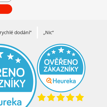
rychlé dodání“
„Nic“