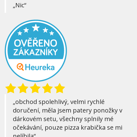
„Nic“
„obchod spolehlivý, velmi rychlé
doručení, měla jsem patery ponožky v
dárkovém setu, všechny splnily mé
očekávání, pouze pizza krabička se mi
nelíbila“