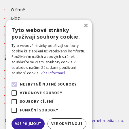
O firmě
Blog
×
Kontakt
Tyto webové stránky
Tabulka velikostí
používají soubory cookie.
Ochrana osobních údajů GDPR
Tyto webové stránky používají soubory
cookie ke zlepšení uživatelského komfortu.
ZÁKAZNICKÝ SERVIS
Používáním našich webových stránek
souhlasíte se všemi soubory cookie v
souladu s našimi Zásadami používání
Obchodní podmínky
souborů cookie.
Více informací
Doprava a platba
NEZBYTNĚ NUTNÉ SOUBORY
Reklamace
VÝKONOVÉ SOUBORY
Přihlášení
SOUBORY CÍLENÍ
Registrace
FUNKČNÍ SOUBORY
©2026 MODA ČAPEK s.r.o. Made by
INIZIO Internet media s.r.o.
VŠE PŘIJMOUT
VŠE ODMÍTNOUT
|
nastavení cookies