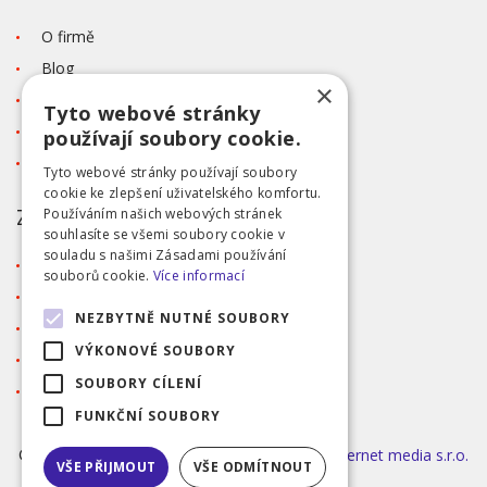
O firmě
Blog
×
Kontakt
Tyto webové stránky
Tabulka velikostí
používají soubory cookie.
Ochrana osobních údajů GDPR
Tyto webové stránky používají soubory
cookie ke zlepšení uživatelského komfortu.
ZÁKAZNICKÝ SERVIS
Používáním našich webových stránek
souhlasíte se všemi soubory cookie v
souladu s našimi Zásadami používání
Obchodní podmínky
souborů cookie.
Více informací
Doprava a platba
NEZBYTNĚ NUTNÉ SOUBORY
Reklamace
VÝKONOVÉ SOUBORY
Přihlášení
SOUBORY CÍLENÍ
Registrace
FUNKČNÍ SOUBORY
©2026 MODA ČAPEK s.r.o. Made by
INIZIO Internet media s.r.o.
VŠE PŘIJMOUT
VŠE ODMÍTNOUT
|
nastavení cookies