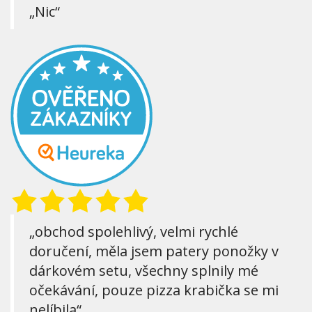
„Nic“
„obchod spolehlivý, velmi rychlé
doručení, měla jsem patery ponožky v
dárkovém setu, všechny splnily mé
očekávání, pouze pizza krabička se mi
nelíbila“