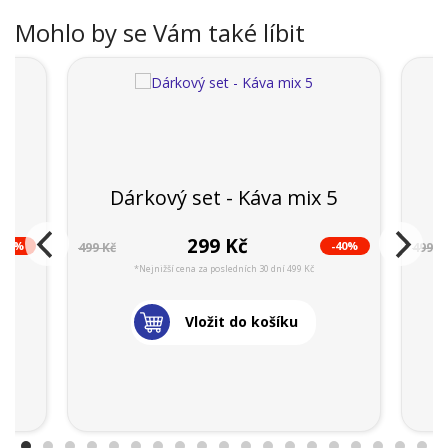
Mohlo by se Vám také líbit
Dárkový set - Káva mix 5
299 Kč
-44%
-40%
499 Kč
499 K
*Nejnižší cena za posledních 30 dní 499 Kč
Vložit do košíku