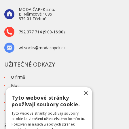
MODA ČAPEK s.r.o.
B. Němcové 1095
379 01 Třeboň
792 377 714 (9:00-16:00)
witsocks@modacapek.cz
UŽITEČNÉ ODKAZY
O firmě
Blog
×
Kontakt
Tyto webové stránky
Tabulka velikostí
používají soubory cookie.
Ochrana osobních údajů GDPR
Tyto webové stránky používají soubory
cookie ke zlepšení uživatelského komfortu.
ZÁKAZNICKÝ SERVIS
Používáním našich webových stránek