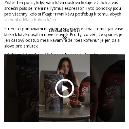
Znáte ten pocit, když vám káva doslova koluje v žilách a váš 
srdeční puls se mění na rytmus espresso? Tyto ponožky jsou 
pro všechny, kdo si říkají: "První kávu potřebuji k tomu, abych 
si mohl udělat druhou kávu."
S těmito ponožkami na nohou se můžete smát tomu, jak vaše 
Zobrazit celý příběh
láska k kávě dosáhla nové úrovně. Pro ty, co věří, že spánek je 
jen časový odstup mezi kávami a že "bez kofeinu" je jen další 
slovo pro smutek.
Ať už jste kávový nováček nebo barista s vlastním espresso 
strojem, ponožky Káva vám připomenou, že život je krátký, 
tak proč si ho neužít s trochou humoru a hodně kávy?