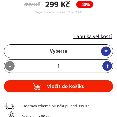
299 Kč
499 Kč
-40%
*Nejnižší cena za posledních 30 dní 499 Kč
Tabulka velikostí
Vyberte
-
+
Vložit do košíku
Doprava zdarma při nákupu nad 999 Kč
Vrácení do 90 dní