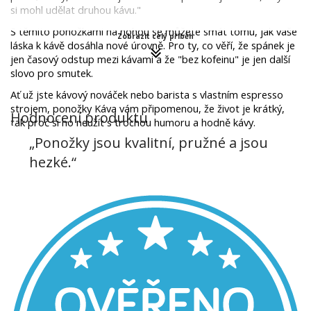
si mohl udělat druhou kávu."
S těmito ponožkami na nohou se můžete smát tomu, jak vaše 
Zobrazit celý příběh
láska k kávě dosáhla nové úrovně. Pro ty, co věří, že spánek je 
jen časový odstup mezi kávami a že "bez kofeinu" je jen další 
slovo pro smutek.
Ať už jste kávový nováček nebo barista s vlastním espresso 
strojem, ponožky Káva vám připomenou, že život je krátký, 
Hodnocení produktu
tak proč si ho neužít s trochou humoru a hodně kávy.
„Ponožky jsou kvalitní, pružné a jsou
hezké.“