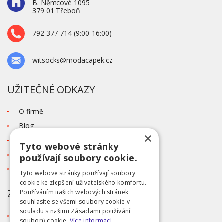
B. Němcové 1095
379 01 Třeboň
792 377 714 (9:00-16:00)
witsocks@modacapek.cz
UŽITEČNÉ ODKAZY
O firmě
Blog
×
Kontakt
Tyto webové stránky
Tabulka velikostí
používají soubory cookie.
Ochrana osobních údajů GDPR
Tyto webové stránky používají soubory
cookie ke zlepšení uživatelského komfortu.
ZÁKAZNICKÝ SERVIS
Používáním našich webových stránek
souhlasíte se všemi soubory cookie v
souladu s našimi Zásadami používání
Obchodní podmínky
souborů cookie.
Více informací