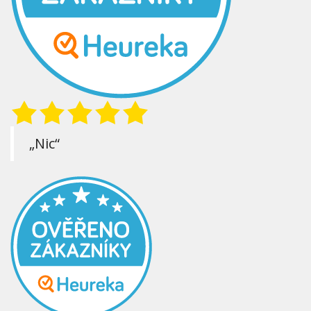
„Nic“