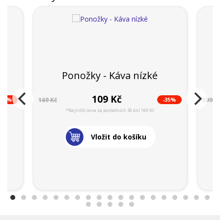
Ponožky - Káva nízké
109 Kč
-43%
-35%
169 Kč
599 K
*Nejnižší cena za posledních 30 dní 169 Kč
Vložit do košíku