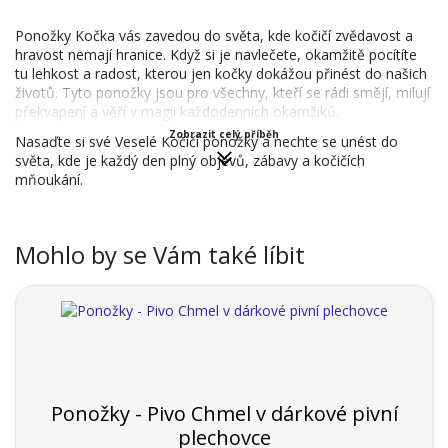
Ponožky Kočka vás zavedou do světa, kde kočičí zvědavost a
hravost nemají hranice. Když si je navlečete, okamžitě pocítíte
tu lehkost a radost, kterou jen kočky dokážou přinést do našich
životů. Tyto ponožky jsou pro všechny, kteří se rádi smějí, milují
překvapení a věří v magii každodenních okamžiků.
Zobrazit celý příběh
Nasaďte si své Veselé Kočičí ponožky a nechte se unést do
světa, kde je každý den plný objevů, zábavy a kočičích
mňoukání.
Mohlo by se Vám také líbit
Ponožky - Pivo Chmel v dárkové pivní
plechovce