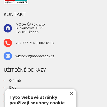
KONTAKT
MODA ČAPEK s.r.o.
B. Němcové 1095
379 01 Třeboň
792 377 714 (9:00-16:00)
witsocks@modacapek.cz
UŽITEČNÉ ODKAZY
O firmě
Blog
×
Kontakt
Tyto webové stránky
Tabulka velikostí
používají soubory cookie.