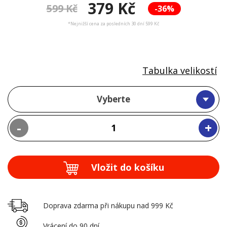
379 Kč
599 Kč
-36%
*Nejnižší cena za posledních 30 dní 599 Kč
Tabulka velikostí
Vyberte
-
+
Vložit do košíku
Doprava zdarma při nákupu nad 999 Kč
Vrácení do 90 dní