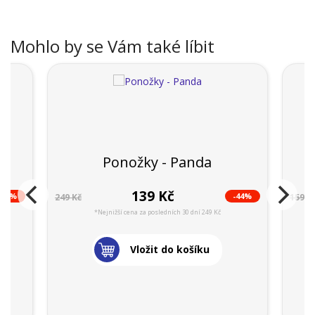
Mohlo by se Vám také líbit
Ponožky - Panda
139 Kč
-44%
-44%
249 Kč
159 K
*Nejnižší cena za posledních 30 dní 249 Kč
Vložit do košíku