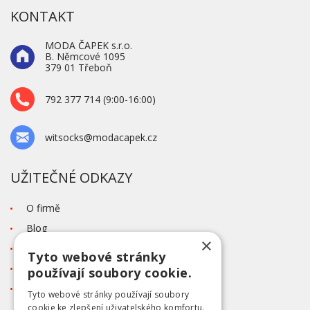
KONTAKT
MODA ČAPEK s.r.o.
B. Němcové 1095
379 01 Třeboň
792 377 714 (9:00-16:00)
witsocks@modacapek.cz
UŽITEČNÉ ODKAZY
O firmě
Blog
×
Kontakt
Tyto webové stránky
Tabulka velikostí
používají soubory cookie.
Ochrana osobních údajů GDPR
Tyto webové stránky používají soubory
cookie ke zlepšení uživatelského komfortu.