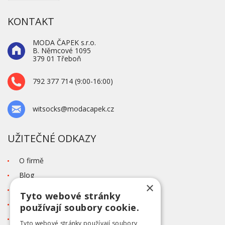
KONTAKT
MODA ČAPEK s.r.o.
B. Němcové 1095
379 01 Třeboň
792 377 714 (9:00-16:00)
witsocks@modacapek.cz
UŽITEČNÉ ODKAZY
O firmě
Blog
×
Kontakt
Tyto webové stránky
Tabulka velikostí
používají soubory cookie.
Ochrana osobních údajů GDPR
Tyto webové stránky používají soubory