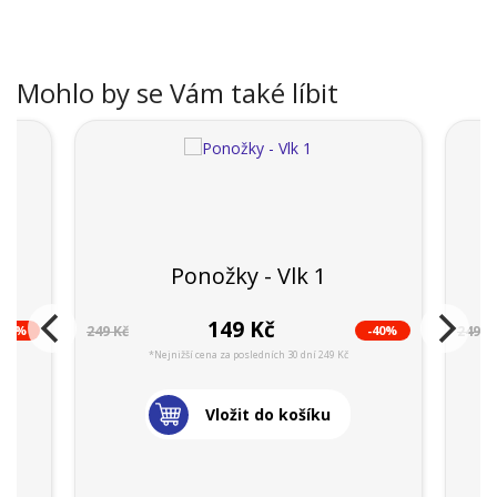
Mohlo by se Vám také líbit
Ponožky - Vlk 1
149 Kč
-40%
-40%
249 Kč
249 K
*Nejnižší cena za posledních 30 dní 249 Kč
Vložit do košíku