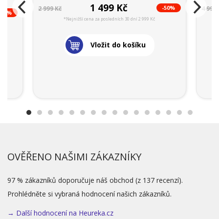
1 499 Kč
-50%
2 999 Kč
4 999 
-41%
*Nejnižší cena za posledních 30 dní 2 999 Kč
Vložit do košíku
OVĚŘENO NAŠIMI ZÁKAZNÍKY
97 % zákazníků doporučuje náš obchod (z 137 recenzí).
Prohlédněte si vybraná hodnocení našich zákazníků.
→ Další hodnocení na Heureka.cz