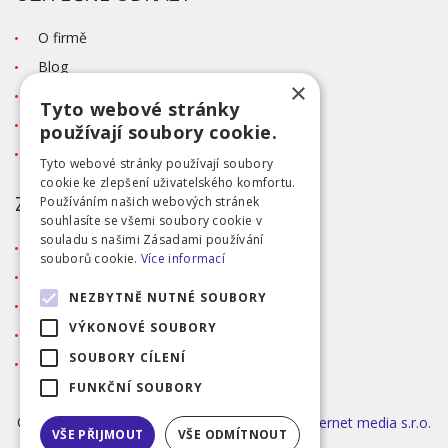
O firmě
Blog
×
Kontakt
Tyto webové stránky
Tabulka velikostí
používají soubory cookie.
Ochrana osobních údajů GDPR
Tyto webové stránky používají soubory
cookie ke zlepšení uživatelského komfortu.
ZÁKAZNICKÝ SERVIS
Používáním našich webových stránek
souhlasíte se všemi soubory cookie v
souladu s našimi Zásadami používání
Obchodní podmínky
souborů cookie.
Více informací
Doprava a platba
NEZBYTNĚ NUTNÉ SOUBORY
Reklamace
VÝKONOVÉ SOUBORY
Přihlášení
SOUBORY CÍLENÍ
Registrace
FUNKČNÍ SOUBORY
©2026 MODA ČAPEK s.r.o. Made by
INIZIO Internet media s.r.o.
VŠE PŘIJMOUT
VŠE ODMÍTNOUT
|
nastavení cookies