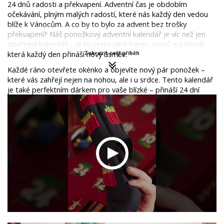
24 dnů radosti a překvapení. Adventní čas je obdobím 
očekávání, plným malých radostí, které nás každý den vedou 
blíže k Vánocům. A co by to bylo za advent bez trošky 
překvapení? Náš ponožkový adventní kalendář je víc než jen 
obyčejný kalendář – je to cesta plná barev, vzorů a pohodlí, 
která každý den přináší nový úsměv.
Zobrazit celý příběh
Každé ráno otevřete okénko a objevíte nový pár ponožek – 
které vás zahřejí nejen na nohou, ale i u srdce. Tento kalendář 
je také perfektním dárkem pro vaše blízké – přináší 24 dní 
plných malých překvapení a velké radosti.
Připravte se na Vánoce se stylem a pohodlím, které přináší náš 
ponožkový adventní kalendář. 