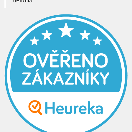
nelíbila“