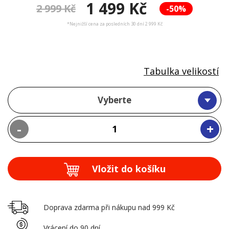
1 499 Kč
2 999 Kč
-50%
*Nejnižší cena za posledních 30 dní 2 999 Kč
Tabulka velikostí
Vyberte
-
+
Vložit do košíku
Doprava zdarma při nákupu nad 999 Kč
Vrácení do 90 dní