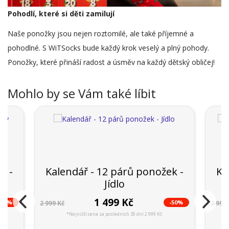
Pohodlí, které si děti zamilují
Naše ponožky jsou nejen roztomilé, ale také příjemné a
pohodlné. S WiTSocks bude každý krok veselý a plný pohody.
Ponožky, které přináší radost a úsměv na každý dětský obličej!
Mohlo by se Vám také líbit
k -
Kalendář - 12 párů ponožek -
Ka
Jídlo
1 499 Kč
-50%
-50%
2 999 Kč
2 999 
*Nejnižší cena za posledních 30 dní 2 999 Kč