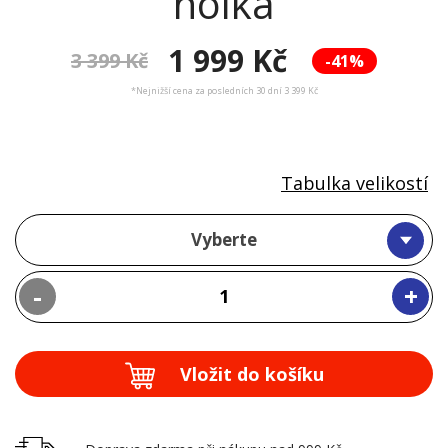
holka
1 999 Kč
3 399 Kč
-41%
*Nejnižší cena za posledních 30 dní 3 399 Kč
Tabulka velikostí
Vyberte
-
+
Vložit do košíku