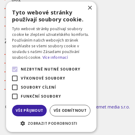
×
Kontakt
Tyto webové stránky
Tabulka velikostí
používají soubory cookie.
Ochrana osobních údajů GDPR
Tyto webové stránky používají soubory
cookie ke zlepšení uživatelského komfortu.
ZÁKAZNICKÝ SERVIS
Používáním našich webových stránek
souhlasíte se všemi soubory cookie v
souladu s našimi Zásadami používání
Obchodní podmínky
souborů cookie.
Více informací
Doprava a platba
NEZBYTNĚ NUTNÉ SOUBORY
Reklamace
VÝKONOVÉ SOUBORY
Přihlášení
SOUBORY CÍLENÍ
Registrace
FUNKČNÍ SOUBORY
©2026 MODA ČAPEK s.r.o. Made by
INIZIO Internet media s.r.o.
VŠE PŘIJMOUT
VŠE ODMÍTNOUT
|
nastavení cookies
ZOBRAZIT PODROBNOSTI