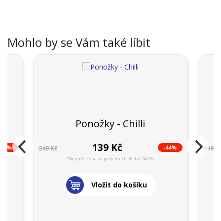
Mohlo by se Vám také líbit
Ponožky - Chilli
139 Kč
-44%
-44%
249 Kč
899 K
*Nejnižší cena za posledních 30 dní 249 Kč
Vložit do košíku