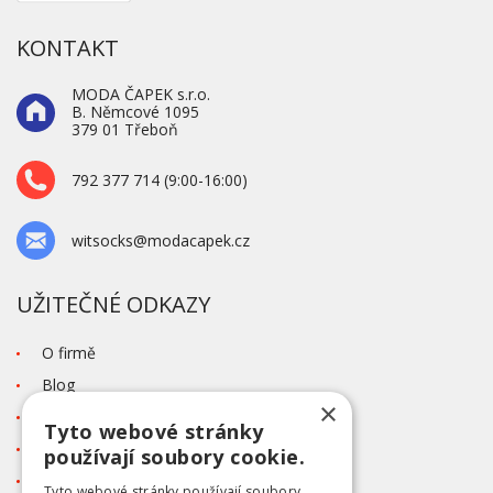
KONTAKT
MODA ČAPEK s.r.o.
B. Němcové 1095
379 01 Třeboň
792 377 714 (9:00-16:00)
witsocks@modacapek.cz
UŽITEČNÉ ODKAZY
O firmě
Blog
×
Kontakt
Tyto webové stránky
Tabulka velikostí
používají soubory cookie.
Ochrana osobních údajů GDPR
Tyto webové stránky používají soubory