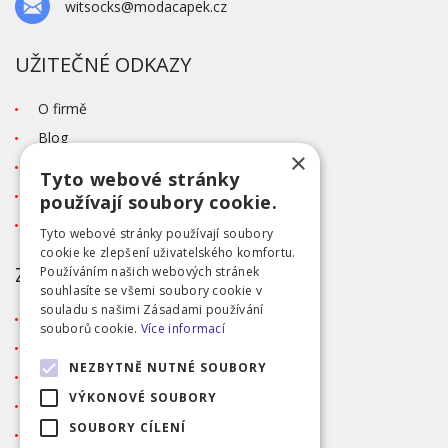
witsocks@modacapek.cz
UŽITEČNÉ ODKAZY
O firmě
Blog
×
Kontakt
Tyto webové stránky
Tabulka velikostí
používají soubory cookie.
Ochrana osobních údajů GDPR
Tyto webové stránky používají soubory
cookie ke zlepšení uživatelského komfortu.
ZÁKAZNICKÝ SERVIS
Používáním našich webových stránek
souhlasíte se všemi soubory cookie v
souladu s našimi Zásadami používání
Obchodní podmínky
souborů cookie.
Více informací
Doprava a platba
NEZBYTNĚ NUTNÉ SOUBORY
Reklamace
VÝKONOVÉ SOUBORY
Přihlášení
SOUBORY CÍLENÍ
Registrace