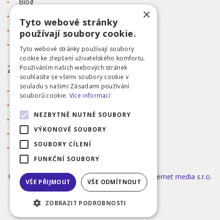
Blog
×
Kontakt
Tyto webové stránky
Tabulka velikostí
používají soubory cookie.
Ochrana osobních údajů GDPR
Tyto webové stránky používají soubory
cookie ke zlepšení uživatelského komfortu.
ZÁKAZNICKÝ SERVIS
Používáním našich webových stránek
souhlasíte se všemi soubory cookie v
souladu s našimi Zásadami používání
Obchodní podmínky
souborů cookie.
Více informací
Doprava a platba
NEZBYTNĚ NUTNÉ SOUBORY
Reklamace
VÝKONOVÉ SOUBORY
Přihlášení
SOUBORY CÍLENÍ
Registrace
FUNKČNÍ SOUBORY
©2026 MODA ČAPEK s.r.o. Made by
INIZIO Internet media s.r.o.
VŠE PŘIJMOUT
VŠE ODMÍTNOUT
|
nastavení cookies
ZOBRAZIT PODROBNOSTI