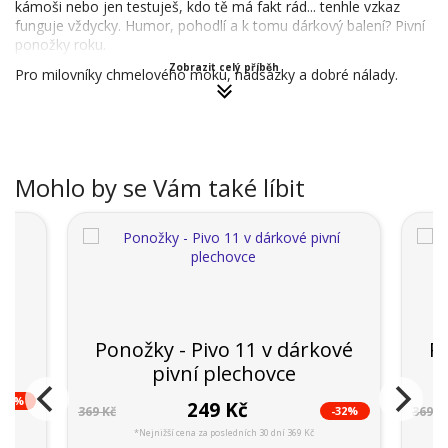
kámoši nebo jen testuješ, kdo tě má fakt rád... tenhle vzkaz
funguje vždycky. Humor, pohodlí a k tomu dárkový balení? Pivní
ponožky roku.
Zobrazit celý příběh
Pro milovníky chmelového moku, nadsázky a dobré nálady.
Mohlo by se Vám také líbit
Ponožky - Pivo 11 v dárkové
Po
pivní plechovce
-66%
249 Kč
-32%
369 Kč
369 K
*Nejnižší cena za posledních 30 dní 369 Kč