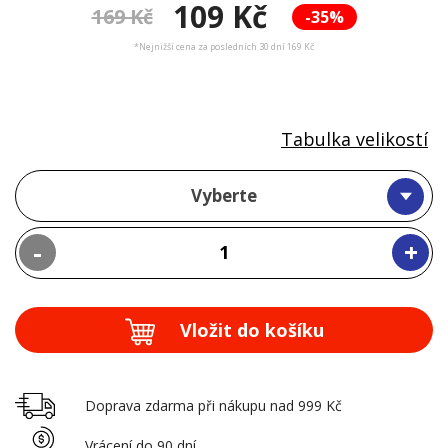
109 Kč
169 Kč
-35%
*Nejnižší cena za posledních 30 dní 169 Kč
Tabulka velikostí
Vyberte
-
+
Vložit do košíku
Doprava zdarma při nákupu nad 999 Kč
Vrácení do 90 dní