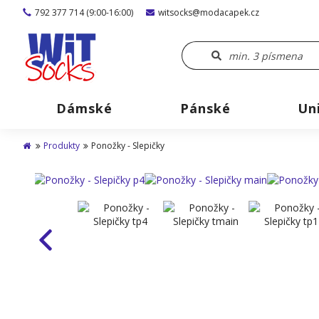
792 377 714 (9:00-16:00)
witsocks@modacapek.cz
Dámské
Pánské
Un
Produkty
Ponožky - Slepičky