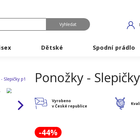
isex
Dětské
Spodní prádlo
Ponožky - Slepičk
Vyrobeno
Kval
v České republice
-44%