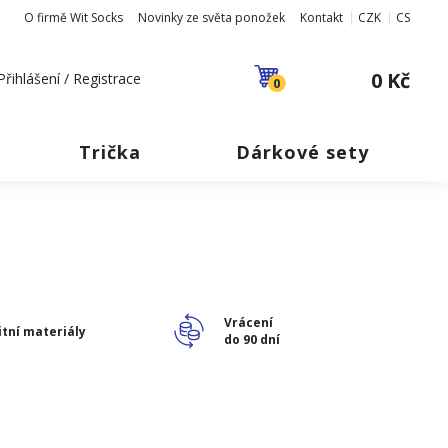
O firmě Wit Socks
Novinky ze světa ponožek
Kontakt
CZK
CS
0 Kč
Přihlášení / Registrace
0
Trička
Dárkové sety
y
Vrácení
itní materiály
do 90 dní