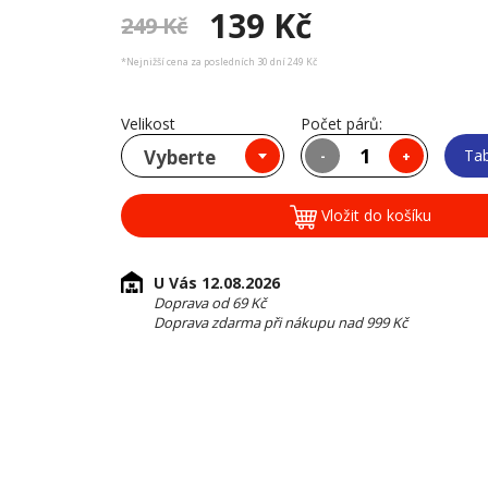
139 Kč
249 Kč
*Nejnižší cena za posledních 30 dní 249 Kč
Velikost
Počet párů:
Vyberte
Tab
-
+
Vložit do košíku
U Vás 12.08.2026
Doprava od 69 Kč
Doprava zdarma při nákupu nad 999 Kč