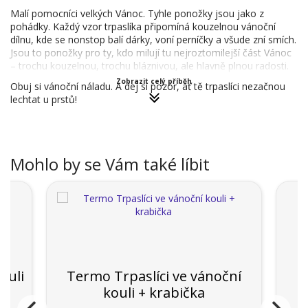
Malí pomocníci velkých Vánoc. Tyhle ponožky jsou jako z
pohádky. Každý vzor trpaslíka připomíná kouzelnou vánoční
dílnu, kde se nonstop balí dárky, voní perníčky a všude zní smích.
Jsou to ponožky pro ty, kdo milují tu nejroztomilejší část Vánoc
– trochu kouzelnou, trochu bláznivou, ale hlavně plnou radosti.
Zobrazit celý příběh
Obuj si vánoční náladu. A dej si pozor, ať tě trpaslíci nezačnou
lechtat u prstů!
Mohlo by se Vám také líbit
P
ouli
Termo Trpaslíci ve vánoční
kouli + krabička