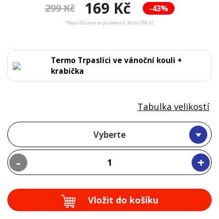
169 Kč
299 Kč
-43%
*Nejnižší cena za posledních 30 dní 299 Kč
Termo Trpaslíci ve vánoční kouli +
krabička
Tabulka velikostí
Vyberte
-
+
Vložit do košíku