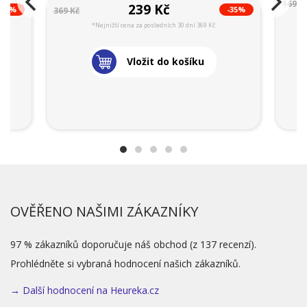
169 K
239 Kč
-40%
-35%
369 Kč
*Nejnižší cena za posledních 30 dní 369 Kč
Vložit do košíku
OVĚŘENO NAŠIMI ZÁKAZNÍKY
97 % zákazníků doporučuje náš obchod (z 137 recenzí).
Prohlédněte si vybraná hodnocení našich zákazníků.
→ Další hodnocení na Heureka.cz