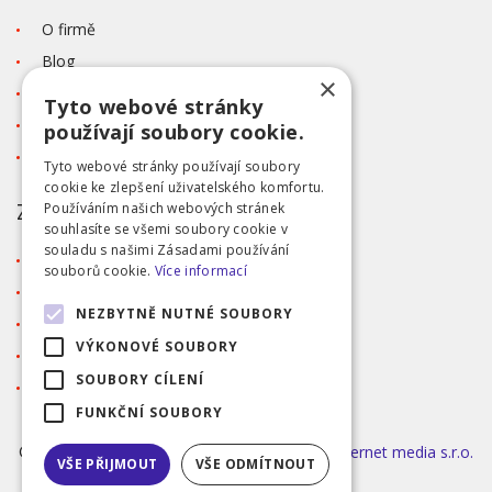
O firmě
Blog
×
Kontakt
Tyto webové stránky
Tabulka velikostí
používají soubory cookie.
Ochrana osobních údajů GDPR
Tyto webové stránky používají soubory
cookie ke zlepšení uživatelského komfortu.
ZÁKAZNICKÝ SERVIS
Používáním našich webových stránek
souhlasíte se všemi soubory cookie v
souladu s našimi Zásadami používání
Obchodní podmínky
souborů cookie.
Více informací
Doprava a platba
NEZBYTNĚ NUTNÉ SOUBORY
Reklamace
VÝKONOVÉ SOUBORY
Přihlášení
SOUBORY CÍLENÍ
Registrace
FUNKČNÍ SOUBORY
©2026 MODA ČAPEK s.r.o. Made by
INIZIO Internet media s.r.o.
VŠE PŘIJMOUT
VŠE ODMÍTNOUT
|
nastavení cookies