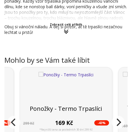
pohádky. Každý vzor trpaslíka připomíná kouzelnou vánoční
dílnu, kde se nonstop balí dárky, voní perníčky a všude zní smích.
Jsou to ponožky pro ty, kdo milují tu nejroztomilejší část Vánoc
– trochu kouzelnou, trochu bláznivou, ale hlavně plnou radosti.
Zobrazit celý příběh
Obuj si vánoční náladu. A dej si pozor, ať tě trpaslíci nezačnou
lechtat u prstů!
Mohlo by se Vám také líbit
T
i
Ponožky - Termo Trpaslíci
169 Kč
-44%
-43%
299 Kč
369 K
*Nejnižší cena za posledních 30 dní 299 Kč