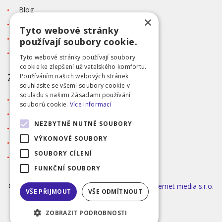
Blog
×
Kontakt
Tyto webové stránky
Tabulka velikostí
používají soubory cookie.
Ochrana osobních údajů GDPR
Tyto webové stránky používají soubory
cookie ke zlepšení uživatelského komfortu.
ZÁKAZNICKÝ SERVIS
Používáním našich webových stránek
souhlasíte se všemi soubory cookie v
souladu s našimi Zásadami používání
Obchodní podmínky
souborů cookie.
Více informací
Doprava a platba
NEZBYTNĚ NUTNÉ SOUBORY
Reklamace
VÝKONOVÉ SOUBORY
Přihlášení
SOUBORY CÍLENÍ
Registrace
FUNKČNÍ SOUBORY
©2026 MODA ČAPEK s.r.o. Made by
INIZIO Internet media s.r.o.
VŠE PŘIJMOUT
VŠE ODMÍTNOUT
|
nastavení cookies
ZOBRAZIT PODROBNOSTI