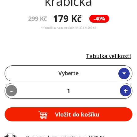
krabička
179 Kč
299 Kč
-40%
*Nejnižší cena za posledních 30 dní 299 Kč
Tabulka velikostí
Vyberte
-
+
Vložit do košíku