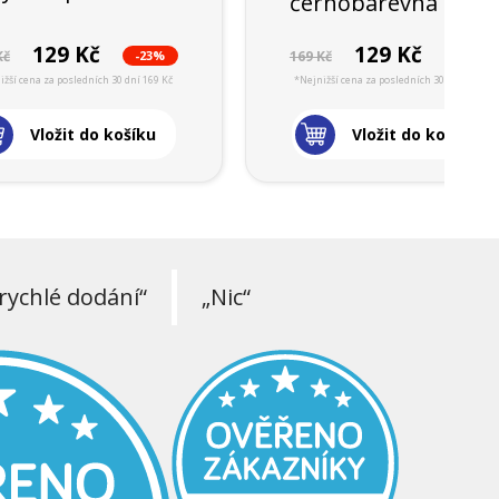
černobarevná nízk
129 Kč
129 Kč
-23%
-23%
Kč
169 Kč
ižší cena za posledních 30 dní 169 Kč
*Nejnižší cena za posledních 30 dní 169 Kč
Vložit do košíku
Vložit do košíku
rychlé dodání“
„Nic“