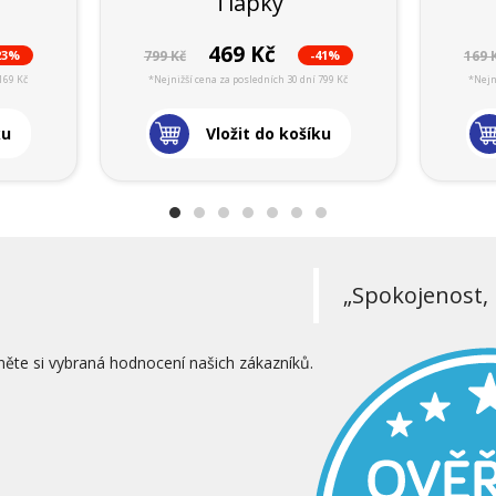
Tlapky
469 Kč
23%
-41%
799 Kč
169 
169 Kč
*Nejnižší cena za posledních 30 dní 799 Kč
*Nejn
ku
Vložit do košíku
„Spokojenost, 
něte si vybraná hodnocení našich zákazníků.