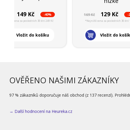
nízké
149 Kč
129 Kč
-40%
-
249 Kč
169 Kč
*Nejnižší cena za posledních 30 dní 249 Kč
*Nejnižší cena za posledních 30 dní 
Vložit do košíku
Vložit do koší
OVĚŘENO NAŠIMI ZÁKAZNÍKY
97 % zákazníků doporučuje náš obchod (z 137 recenzí). Prohléd
→ Další hodnocení na Heureka.cz