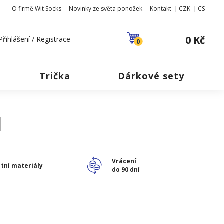
O firmě Wit Socks
Novinky ze světa ponožek
Kontakt
CZK
CS
0 Kč
Přihlášení / Registrace
0
Trička
Dárkové sety
1
Vrácení
itní materiály
do 90 dní