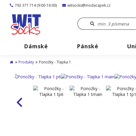
792 377 714 (9:00-16:00)
witsocks@modacapek.cz
Dámské
Pánské
Un
Produkty
Ponožky - Tlapka 1