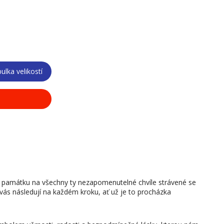
ulka velikostí
u památku na všechny ty nezapomenutelné chvíle strávené se
ás následují na každém kroku, ať už je to procházka