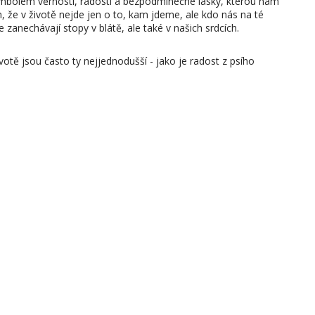
bolem věrnosti, radosti a bezpodmínečné lásky, kterou nám
m, že v životě nejde jen o to, kam jdeme, ale kdo nás na té
e zanechávají stopy v blátě, ale také v našich srdcích.
otě jsou často ty nejjednodušší - jako je radost z psího