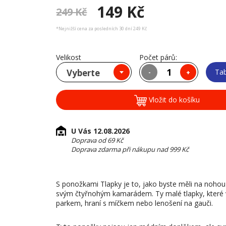
149 Kč
249 Kč
*Nejnižší cena za posledních 30 dní 249 Kč
Velikost
Počet párů:
Vyberte
Tab
-
+
Vložit do košíku
U Vás 12.08.2026
Doprava od 69 Kč
Doprava zdarma při nákupu nad 999 Kč
S ponožkami Tlapky je to, jako byste měli na noho
svým čtyřnohým kamarádem. Ty malé tlapky, které v
parkem, hraní s míčkem nebo lenošení na gauči.