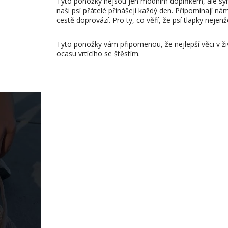
Tyto ponožky nejsou jen módním doplňkem, ale sym
naši psí přátelé přinášejí každý den. Připomínají ná
cestě doprovází. Pro ty, co věří, že psí tlapky nejenž
Tyto ponožky vám připomenou, že nejlepší věci v živ
ocasu vrtícího se štěstím.