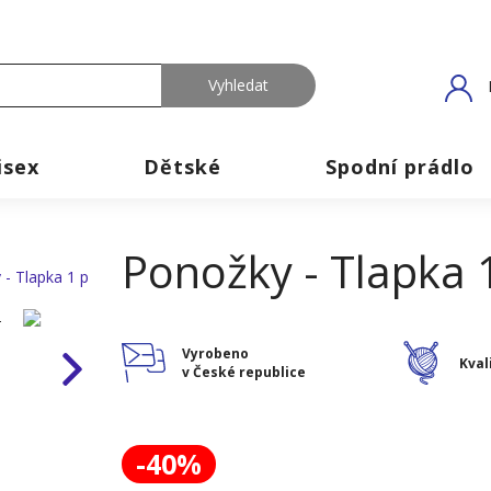
isex
Dětské
Spodní prádlo
Ponožky - Tlapka 
Vyrobeno
Kval
v České republice
-40%