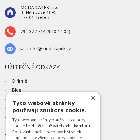
MODA ČAPEK s.r.o.
B. Němcové 1095
379 01 Třeboň
792 377 714 (9:00-16:00)
witsocks@modacapek.cz
UŽITEČNÉ ODKAZY
O firmě
Blog
×
Kontakt
Tyto webové stránky
Tabulka velikostí
používají soubory cookie.
Ochrana osobních údajů GDPR
Tyto webové stránky používají soubory
cookie ke zlepšení uživatelského komfortu.
ZÁKAZNICKÝ SERVIS
Používáním našich webových stránek
souhlasíte se všemi soubory cookie v