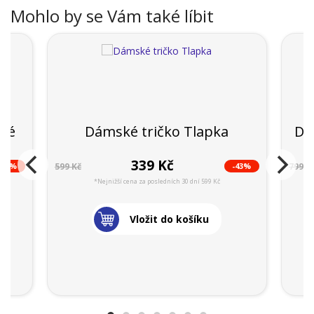
Mohlo by se Vám také líbit
zké
Dámské tričko Tlapka
Dá
339 Kč
-35%
-43%
599 Kč
799 K
*Nejnižší cena za posledních 30 dní 599 Kč
Vložit do košíku