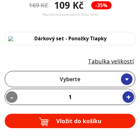
109 Kč
169 Kč
-35%
*Nejnižší cena za posledních 30 dní 169 Kč
Dárkový set - Ponožky Tlapky
Tabulka velikostí
Vyberte
-
+
Vložit do košíku