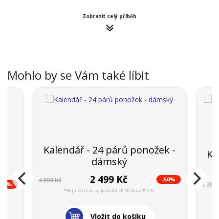
Zobrazit celý příběh
Mohlo by se Vám také líbit
Kalendář - 24 párů ponožek -
 -
Ka
dámský
2 499 Kč
-50%
4 999 Kč
-48%
3 399 
*Nejnižší cena za posledních 30 dní 4 999 Kč
Vložit do košíku