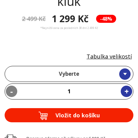
kluk
1 299 Kč
2 499 Kč
-48%
*Nejnižší cena za posledních 30 dní 2 499 Kč
Tabulka velikostí
Vyberte
-
+
Vložit do košíku